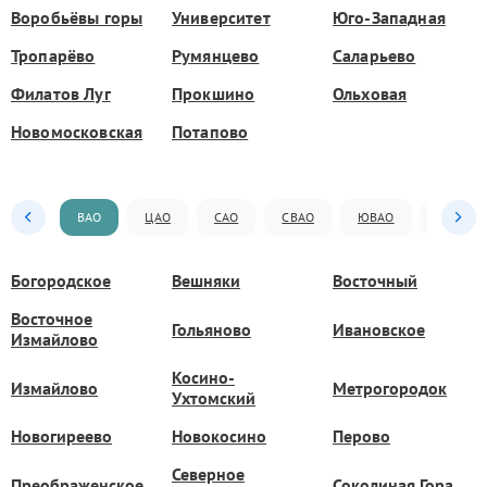
Воробьёвы горы
Университет
Юго-Западная
Тропарёво
Румянцево
Саларьево
Филатов Луг
Прокшино
Ольховая
Новомосковская
Потапово
ВАО
ЦАО
САО
СВАО
ЮВАО
ЮАО
Богородское
Вешняки
Восточный
Восточное
Гольяново
Ивановское
Измайлово
Косино-
Измайлово
Метрогородок
Ухтомский
Новогиреево
Новокосино
Перово
Северное
Преображенское
Соколиная Гора