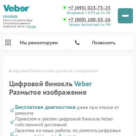
+7 (495) 023-73-25
Ежедневно с 9:00 до 21:00
FIX-VEBER
+7 (800) 100-33-26
Ремонт устройств Veber
Специализированный
Звонок бесплатный по РФ
cервисный центр г.
Москва
Мы ремонтируем
Позвонить
оскве
Цифровой бинокль Veber размытое изображение
Цифровой бинокль
Veber
Ремонт оптических прицелов Veber
Ремонт прицелов ночного видения Veber
Ремонт лазерных дальномеров Veber
Размытое изображение
Бесплатная диагностика
даже при отказе от
ремонта
Привезем и увезем цифровой бинокль Veber
собственной доставкой
Гарантия на наши работы по ремонту цифровых