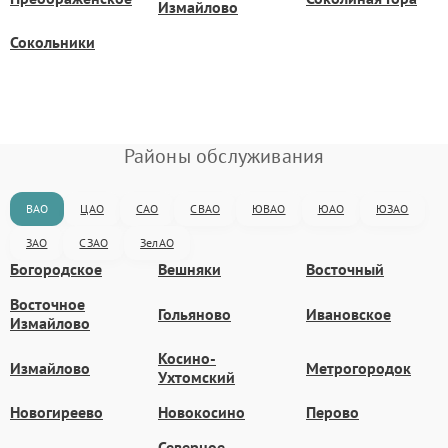
Измайлово
Сокольники
Районы обслуживания
ВАО
ЦАО
САО
СВАО
ЮВАО
ЮАО
ЮЗАО
ЗАО
СЗАО
ЗелАО
Богородское
Вешняки
Восточный
Восточное
Гольяново
Ивановское
Измайлово
Косино-
Измайлово
Метрогородок
Ухтомский
Новогиреево
Новокосино
Перово
Северное