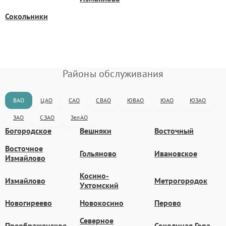
Сокольники
Районы обслуживания
ВАО
ЦАО
САО
СВАО
ЮВАО
ЮАО
ЮЗАО
ЗАО
СЗАО
ЗелАО
Богородское
Вешняки
Восточный
Восточное
Гольяново
Ивановское
Измайлово
Косино-
Измайлово
Метрогородок
Ухтомский
Новогиреево
Новокосино
Перово
Северное
Преображенское
Соколиная Гора