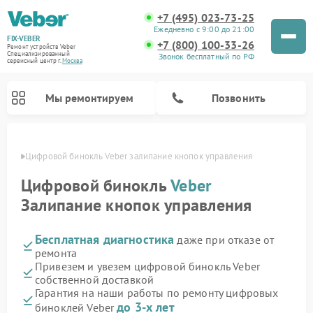
+7 (495) 023-73-25
Ежедневно с 9:00 до 21:00
FIX-VEBER
+7 (800) 100-33-26
Ремонт устройств Veber
Специализированный
Звонок бесплатный по РФ
cервисный центр г.
Москва
Мы ремонтируем
Позвонить
оскве
Цифровой бинокль Veber залипание кнопок управления
Цифровой бинокль
Veber
Залипание кнопок управления
Ремонт оптических прицелов Veber
Ремонт прицелов ночного видения Veber
Ремонт лазерных дальномеров Veber
Бесплатная диагностика
даже при отказе от
ремонта
Привезем и увезем цифровой бинокль Veber
собственной доставкой
Гарантия на наши работы по ремонту цифровых
до 3-х лет
биноклей Veber