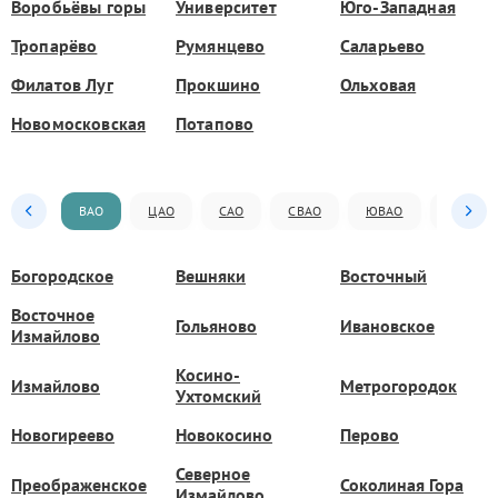
Воробьёвы горы
Университет
Юго-Западная
Тропарёво
Румянцево
Саларьево
Филатов Луг
Прокшино
Ольховая
Новомосковская
Потапово
ВАО
ЦАО
САО
СВАО
ЮВАО
ЮАО
Богородское
Вешняки
Восточный
Восточное
Гольяново
Ивановское
Измайлово
Косино-
Измайлово
Метрогородок
Ухтомский
Новогиреево
Новокосино
Перово
Северное
Преображенское
Соколиная Гора
Измайлово