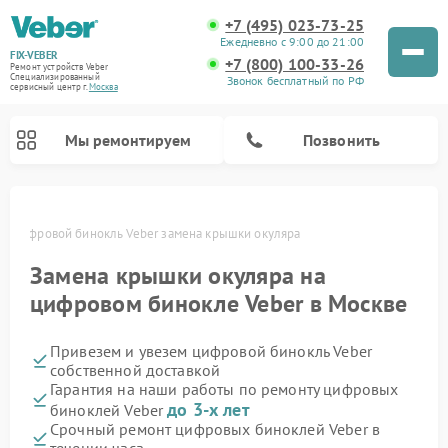
+7 (495) 023-73-25
Ежедневно с 9:00 до 21:00
FIX-VEBER
+7 (800) 100-33-26
Ремонт устройств Veber
Специализированный
Звонок бесплатный по РФ
cервисный центр г.
Москва
Мы ремонтируем
Позвонить
е
Цифровой бинокль Veber замена крышки окуляра
Замена крышки окуляра на
Ремонт оптических прицелов Veber
Ремонт прицелов ночного видения Veber
Ремонт лазерных дальномеров Veber
цифровом бинокле Veber в Москве
Привезем и увезем цифровой бинокль Veber
собственной доставкой
Гарантия на наши работы по ремонту цифровых
до 3-х лет
биноклей Veber
Срочный ремонт цифровых биноклей Veber в