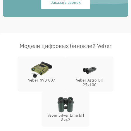
Заказать звонок
Перегрев устройства
1500 ₽
Подробнее →
Модели цифровых биноклей Veber
Veber NVB 007
Veber Astro БП
25x100
Veber Silver Line БН
8x42