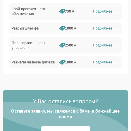
Сбой программного
Электропитание
750 ₽
Подробнее →
обеспечения
Корпус/Герметичность
Разрыв шлейфа
1000 ₽
Подробнее →
Электроника/Механические
Перегорание платы
2500 ₽
Подробнее →
управления
Электроника/Оптика
Размагничивание датчика
1000 ₽
Подробнее →
Поломка инфракрасного
1500 ₽
Подробнее →
датчика
Неправильная передача
750 ₽
Подробнее →
У Вас остались вопросы?
цветов дисплея
Оставьте заявку, мы свяжемся с Вами в ближайшее
Разрядка аккумулятора за
время
1000 ₽
Подробнее →
коркое время