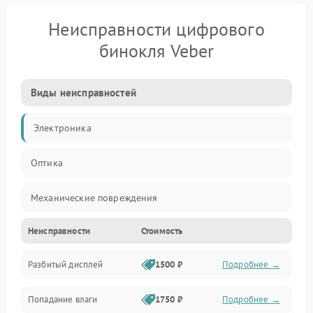
Неисправности цифрового
бинокля Veber
Виды неисправностей
Электроника
Оптика
Механические повреждения
Неисправности
Стоимость
Видео
Разбитый дисплей
1500 ₽
Подробнее →
Механика
Попадание влаги
1750 ₽
Подробнее →
Управление