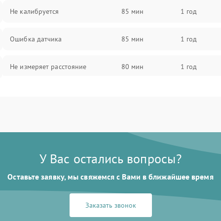
Не калибруется
85 мин
1 год
Ошибка датчика
85 мин
1 год
Не измеряет расстояние
80 мин
1 год
Большая погрешность
85 мин
1 год
Потеря сигнала
80 мин
1 год
Ошибка дальности
85 мин
1 год
У Вас остались вопросы?
Оставьте заявку, мы свяжемся с Вами в ближайшее время
Нестабильные результаты
80 мин
1 год
Заказать звонок