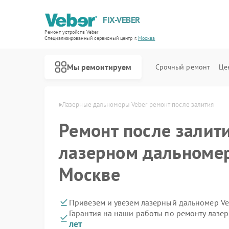
FIX-VEBER
Ремонт устройств Veber
Специализированный cервисный центр г.
Москва
Мы ремонтируем
Срочный ремонт
Це
ров Veber в Москве
Лазерные дальномеры Veber ремонт после залития
Ремонт после залит
лазерном дальномер
Ремонт оптических прицелов Veber
Ремонт цифровых биноклей Veber
Ремонт прицелов ночного видения Veber
Москве
Привезем и увезем лазерный дальномер Ve
Гарантия на наши работы по ремонту лазе
лет