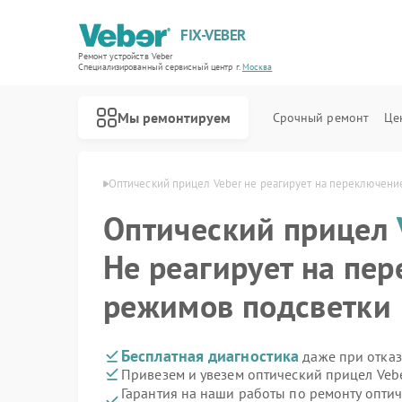
FIX-VEBER
Ремонт устройств Veber
Специализированный cервисный центр г.
Москва
Мы ремонтируем
Срочный ремонт
Це
елов Veber в Москве
Оптический прицел Veber не реагирует на переключени
Оптический прицел
Не реагирует на пе
Ремонт цифровых биноклей Veber
Ремонт прицелов ночного видения Veber
Ремонт лазерных дальномеров Veber
режимов подсветки
Бесплатная диагностика
даже при отказ
Привезем и увезем оптический прицел Veb
Гарантия на наши работы по ремонту опти