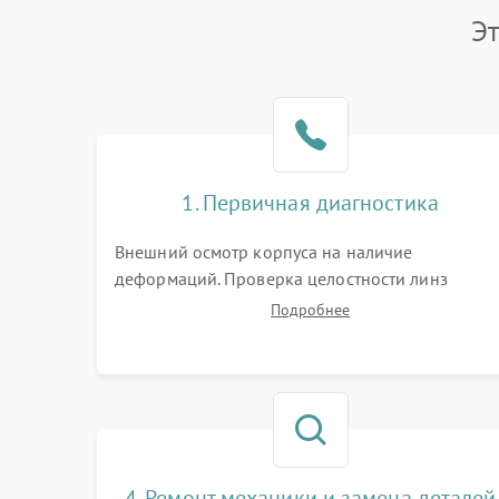
Э
1. Первичная диагностика
Внешний осмотр корпуса на наличие
деформаций. Проверка целостности линз
объектива и окуляра. Тестирование работы
Подробнее
барабанчиков ввода поправок, кольца
отстройки параллакса и зума. Выявление сколов
внутренних загрязнений и нарушений
герметичности.
4. Ремонт механики и замена деталей