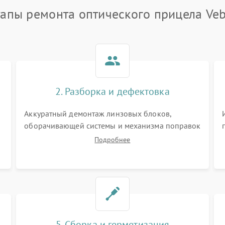
тапы ремонта оптического прицела Veb
2. Разборка и дефектовка
Аккуратный демонтаж линзовых блоков,
оборачивающей системы и механизма поправок
спецключами. Осмотр внутренних резьбовых
Подробнее
соединений, пружин и уплотнительных колец.
,
Поиск причин люфта, смещения точки
попадания или заклинивания подвижных
частей.
5. Сборка и герметизация