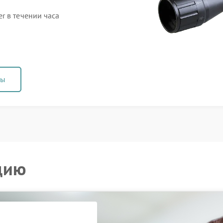
r в течении часа
ны
цию