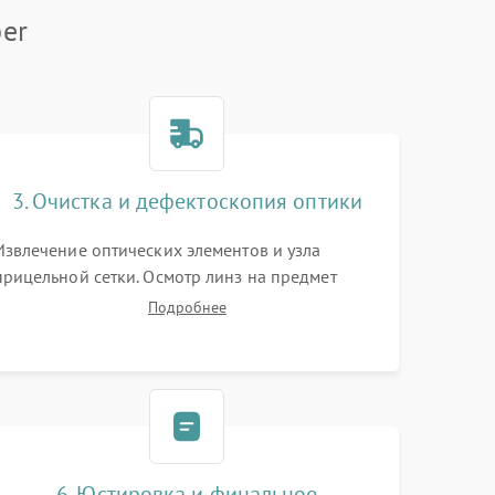
er
3. Очистка и дефектоскопия оптики
Извлечение оптических элементов и узла
прицельной сетки. Осмотр линз на предмет
повреждения просветляющего покрытия или
Подробнее
появления грибка. Бережная очистка стекол
спецрастворами. Проверка целостности
гравированной сетки и модуля ее подсветки.
6. Юстировка и финальное