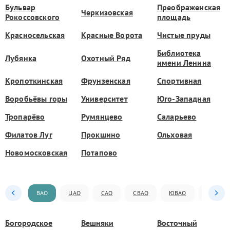
Бульвар
Преображенская
Черкизовская
Рокоссовского
площадь
Красносельская
Красные Ворота
Чистые пруды
Библиотека
Лубянка
Охотный Ряд
имени Ленина
Кропоткинская
Фрунзенская
Спортивная
Воробьёвы горы
Университет
Юго-Западная
Тропарёво
Румянцево
Саларьево
Филатов Луг
Прокшино
Ольховая
Новомосковская
Потапово
ВАО
ЦАО
САО
СВАО
ЮВАО
ЮАО
Богородское
Вешняки
Восточный