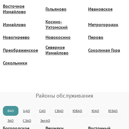
Восточное
Гольяново
Ивановское
Измайлово
Косино-
Измайлово
Метрогородок
Ухтомский
Новогиреево
Новокосино
Перово
Северное
Преображенское
Соколиная Гора
Измайлово
Сокольники
Районы обслуживания
ВАО
ЦАО
САО
СВАО
ЮВАО
ЮАО
ЮЗАО
ЗАО
СЗАО
ЗелАО
Богородское
Вешняки
Восточный