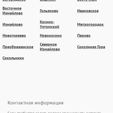
Восточное
Гольяново
Ивановское
Измайлово
Косино-
Измайлово
Метрогородок
Ухтомский
Новогиреево
Новокосино
Перово
Северное
Преображенское
Соколиная Гора
Измайлово
Сокольники
Контактная информация