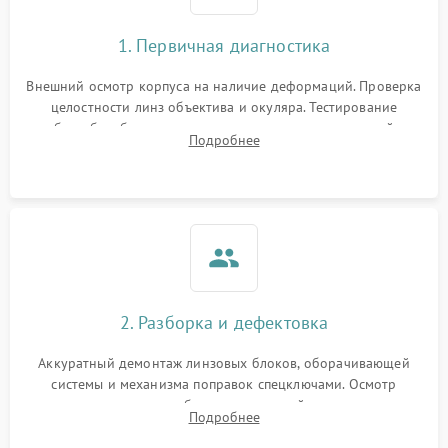
1. Первичная диагностика
Внешний осмотр корпуса на наличие деформаций. Проверка
целостности линз объектива и окуляра. Тестирование
работы барабанчиков ввода поправок, кольца отстройки
Подробнее
параллакса и зума. Выявление сколов, внутренних
загрязнений и нарушений герметичности.
2. Разборка и дефектовка
Аккуратный демонтаж линзовых блоков, оборачивающей
системы и механизма поправок спецключами. Осмотр
внутренних резьбовых соединений, пружин и
Подробнее
уплотнительных колец. Поиск причин люфта, смещения
точки попадания или заклинивания подвижных частей.