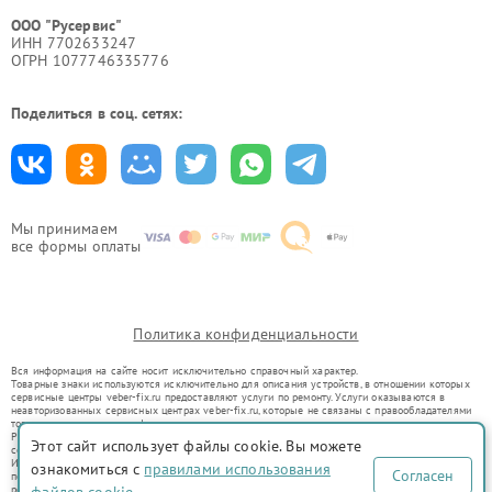
ООО "Русервис"
ИНН 7702633247
ОГРН 1077746335776
Поделиться в соц. сетях:
Мы принимаем
все формы оплаты
Политика конфиденциальности
Вся информация на сайте носит исключительно справочный характер.
Товарные знаки используются исключительно для описания устройств, в отношении которых
сервисные центры veber-fix.ru предоставляют услуги по ремонту. Услуги оказываются в
неавторизованных сервисных центрах veber-fix.ru, которые не связаны с правообладателями
товарных знаков или их официальными представителями.
Ремонт осуществляется для устройств, уже введенных в гражданский оборот в соответствии
Этот сайт использует файлы cookie. Вы можете
со статьей 1487 ГК РФ.
Использование товарных знаков не преследует цели индивидуализации услуг или введения
ознакомиться с
правилами использования
Согласен
потребителей в заблуждение, а служит для информирования о предоставляемых услугах по
ремонту техники указанных брендов.