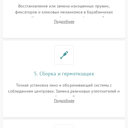
Восстановление или замена изношенных пружин,
фиксаторов и кликовых механизмов в барабанчиках
поправок. Устранение люфтов в трансфокаторе. Замена
Подробнее
поврежденных линз, разбитой сетки или восстановление
контактов в цепи подсветки прицельной марки.
5. Сборка и герметизация
Точная установка линз и оборачивающей системы с
соблюдением центровки. Замена резиновых уплотнителей и
нанесение влагозащитной смазки. Вакуумирование корпуса
Подробнее
и заполнение его осушенным азотом или аргоном для
защиты линз от внутреннего запотевания.