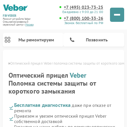
+7 (495) 023-73-25
Ежедневно с 9:00 до 21:00
FIX-VEBER
+7 (800) 100-33-26
Ремонт устройств Veber
Специализированный
Звонок бесплатный по РФ
cервисный центр г.
Москва
Мы ремонтируем
Позвонить
оскве
Оптический прицел Veber поломка системы защиты от короткого замы
Оптический прицел
Veber
Поломка системы защиты от
Ремонт цифровых биноклей Veber
Ремонт прицелов ночного видения Veber
Ремонт лазерных дальномеров Veber
короткого замыкания
Бесплатная диагностика
даже при отказе от
ремонта
Привезем и увезем оптический прицел Veber
собственной доставкой
Гарантия на наши работы по ремонту оптических