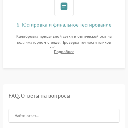
6. Юстировка и финальное тестирование
Калибровка прицельной сетки и оптической оси на
коллиматорном стенде. Проверка точности кликов
механизма поправок. Обязательное испытание прицела на
Подробнее
ударном стенде для проверки устойчивости к отдаче и
гарантии сохранения точки пристрелки.
FAQ. Ответы на вопросы