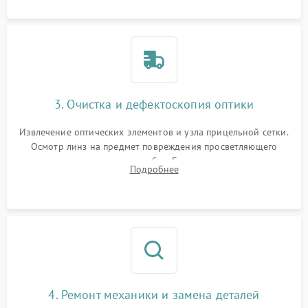
3. Очистка и дефектоскопия оптики
Извлечение оптических элементов и узла прицельной сетки.
Осмотр линз на предмет повреждения просветляющего
покрытия или появления грибка. Бережная очистка стекол
Подробнее
спецрастворами. Проверка целостности гравированной
сетки и модуля ее подсветки.
4. Ремонт механики и замена деталей