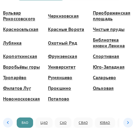
Бульвар
Преображенская
Черкизовская
Рокоссовского
площадь
Красносельская
Красные Ворота
Чистые пруды
Библиотека
Лубянка
Охотный Ряд
имени Ленина
Кропоткинская
Фрунзенская
Спортивная
Воробьёвы горы
Университет
Юго-Западная
Тропарёво
Румянцево
Саларьево
Филатов Луг
Прокшино
Ольховая
Новомосковская
Потапово
ВАО
ЦАО
САО
СВАО
ЮВАО
ЮАО