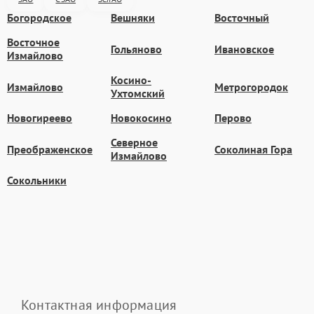
Богородское
Вешняки
Восточный
Восточное
Гольяново
Ивановское
Измайлово
Косино-
Измайлово
Метрогородок
Ухтомский
Новогиреево
Новокосино
Перово
Северное
Преображенское
Соколиная Гора
Измайлово
Сокольники
Контактная информация