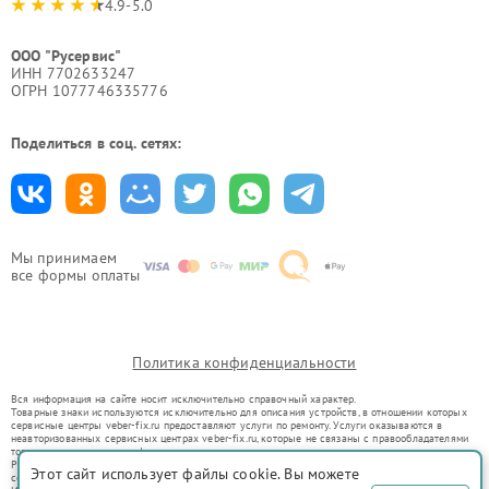
4.9-5.0
ООО "Русервис"
ИНН 7702633247
ОГРН 1077746335776
Поделиться в соц. сетях:
Мы принимаем
все формы оплаты
Политика конфиденциальности
Вся информация на сайте носит исключительно справочный характер.
Товарные знаки используются исключительно для описания устройств, в отношении которых
сервисные центры veber-fix.ru предоставляют услуги по ремонту. Услуги оказываются в
неавторизованных сервисных центрах veber-fix.ru, которые не связаны с правообладателями
товарных знаков или их официальными представителями.
Ремонт осуществляется для устройств, уже введенных в гражданский оборот в соответствии
Этот сайт использует файлы cookie. Вы можете
со статьей 1487 ГК РФ.