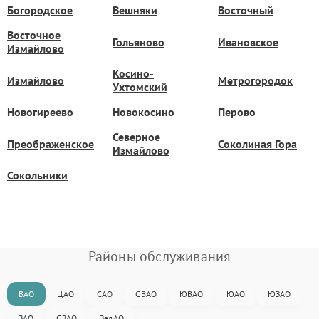
Богородское
Вешняки
Восточный
Восточное
Гольяново
Ивановское
Измайлово
Косино-
Измайлово
Метрогородок
Ухтомский
Новогиреево
Новокосино
Перово
Северное
Преображенское
Соколиная Гора
Измайлово
Сокольники
Районы обслуживания
ВАО
ЦАО
САО
СВАО
ЮВАО
ЮАО
ЮЗАО
ЗАО
СЗАО
ЗелАО