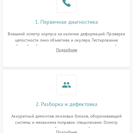
1. Первичная диагностика
Внешний осмотр корпуса на наличие деформаций. Проверка
целостности линз объектива и окуляра. Тестирование
работы барабанчиков ввода поправок, кольца отстройки
Подробнее
параллакса и зума. Выявление сколов, внутренних
загрязнений и нарушений герметичности.
2. Разборка и дефектовка
Аккуратный демонтаж линзовых блоков, оборачивающей
системы и механизма поправок спецключами. Осмотр
внутренних резьбовых соединений, пружин и
Подробнее