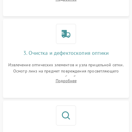
уплотнительных колец. Поиск причин люфта, смещения
точки попадания или заклинивания подвижных частей.
3. Очистка и дефектоскопия оптики
Извлечение оптических элементов и узла прицельной сетки.
Осмотр линз на предмет повреждения просветляющего
покрытия или появления грибка. Бережная очистка стекол
Подробнее
спецрастворами. Проверка целостности гравированной
сетки и модуля ее подсветки.