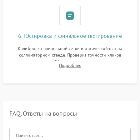
6. Юстировка и финальное тестирование
Калибровка прицельной сетки и оптической оси на
коллиматорном стенде. Проверка точности кликов
механизма поправок. Обязательное испытание прицела на
Подробнее
ударном стенде для проверки устойчивости к отдаче и
гарантии сохранения точки пристрелки.
FAQ. Ответы на вопросы