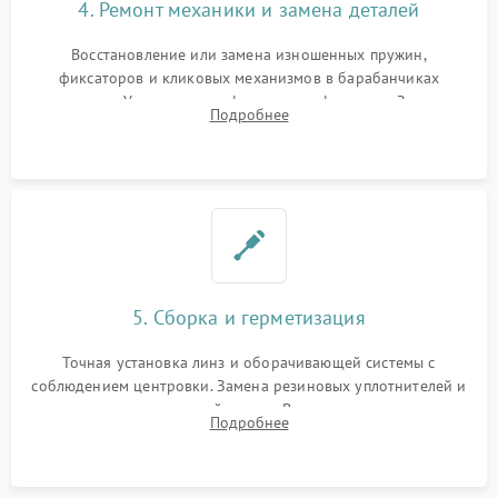
4. Ремонт механики и замена деталей
Восстановление или замена изношенных пружин,
фиксаторов и кликовых механизмов в барабанчиках
поправок. Устранение люфтов в трансфокаторе. Замена
Подробнее
поврежденных линз, разбитой сетки или восстановление
контактов в цепи подсветки прицельной марки.
5. Сборка и герметизация
Точная установка линз и оборачивающей системы с
соблюдением центровки. Замена резиновых уплотнителей и
нанесение влагозащитной смазки. Вакуумирование корпуса
Подробнее
и заполнение его осушенным азотом или аргоном для
защиты линз от внутреннего запотевания.