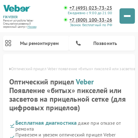
+7 (495) 023-73-25
Ежедневно с 9:00 до 21:00
FIX-VEBER
+7 (800) 100-33-26
Ремонт устройств Veber
Специализированный
Звонок бесплатный по РФ
cервисный центр г.
Москва
Мы ремонтируем
Позвонить
оскве
Оптический прицел Veber появление «битых» пикселей или засветов 
Оптический прицел
Veber
Появление «битых» пикселей или
Ремонт цифровых биноклей Veber
Ремонт прицелов ночного видения Veber
Ремонт лазерных дальномеров Veber
засветов на прицельной сетке (для
цифровых прицелов)
Бесплатная диагностика
даже при отказе от
ремонта
Привезем и увезем оптический прицел Veber