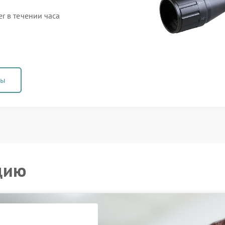
r в течении часа
ны
цию