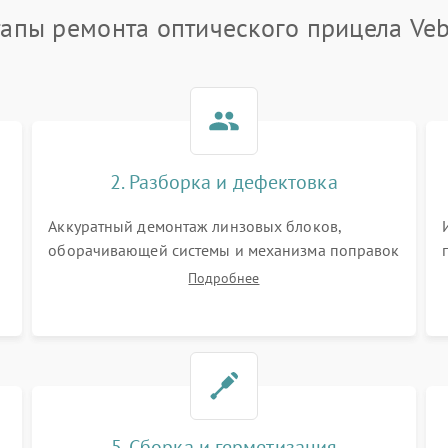
тапы ремонта оптического прицела Veb
2. Разборка и дефектовка
Аккуратный демонтаж линзовых блоков,
оборачивающей системы и механизма поправок
спецключами. Осмотр внутренних резьбовых
Подробнее
соединений, пружин и уплотнительных колец.
,
Поиск причин люфта, смещения точки
попадания или заклинивания подвижных
частей.
5. Сборка и герметизация