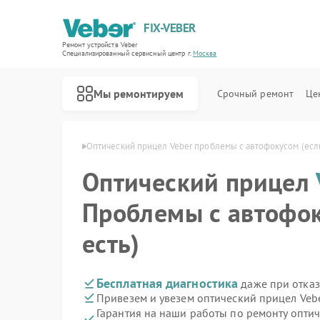
FIX-VEBER
Ремонт устройств Veber
Специализированный cервисный центр г.
Москва
Мы ремонтируем
Срочный ремонт
Це
елов Veber в Москве
Оптический прицел Veber проблемы с автофокусом (если
Оптический прицел
Проблемы с автофок
Ремонт цифровых биноклей Veber
Ремонт прицелов ночного видения Veber
Ремонт лазерных дальномеров Veber
есть)
Бесплатная диагностика
даже при отказ
Привезем и увезем оптический прицел Veb
Гарантия на наши работы по ремонту опти