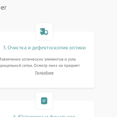
er
3. Очистка и дефектоскопия оптики
Извлечение оптических элементов и узла
прицельной сетки. Осмотр линз на предмет
повреждения просветляющего покрытия или
Подробнее
появления грибка. Бережная очистка стекол
спецрастворами. Проверка целостности
гравированной сетки и модуля ее подсветки.
6. Юстировка и финальное