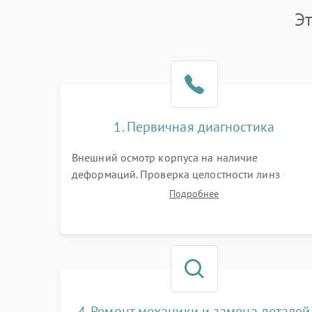
Э
1. Первичная диагностика
Внешний осмотр корпуса на наличие
деформаций. Проверка целостности линз
объектива и окуляра. Тестирование работы
Подробнее
барабанчиков ввода поправок, кольца
отстройки параллакса и зума. Выявление сколов
внутренних загрязнений и нарушений
герметичности.
4. Ремонт механики и замена деталей