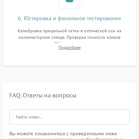
6. Юстировка и финальное тестирование
Калибровка прицельной сетки и оптической оси на
коллиматорном стенде. Проверка точности кликов
механизма поправок. Обязательное испытание прицела на
Подробнее
ударном стенде для проверки устойчивости к отдаче и
гарантии сохранения точки пристрелки.
FAQ. Ответы на вопросы
Вы можете ознакомиться с приведенными ниже