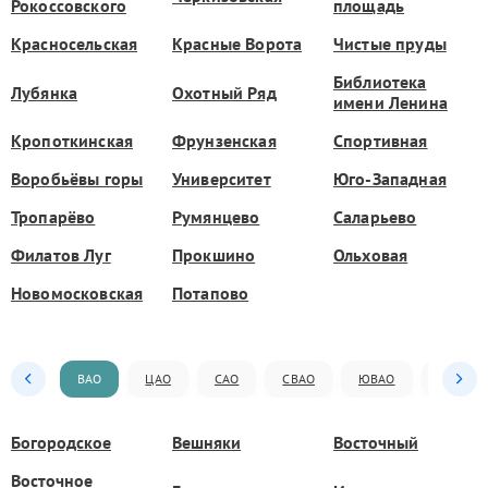
Рокоссовского
площадь
Красносельская
Красные Ворота
Чистые пруды
Библиотека
Лубянка
Охотный Ряд
имени Ленина
Кропоткинская
Фрунзенская
Спортивная
Воробьёвы горы
Университет
Юго-Западная
Тропарёво
Румянцево
Саларьево
Филатов Луг
Прокшино
Ольховая
Новомосковская
Потапово
ВАО
ЦАО
САО
СВАО
ЮВАО
ЮАО
Богородское
Вешняки
Восточный
Восточное