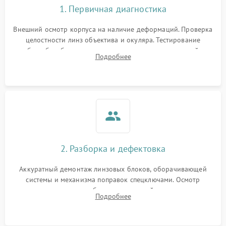
1. Первичная диагностика
Внешний осмотр корпуса на наличие деформаций. Проверка
целостности линз объектива и окуляра. Тестирование
работы барабанчиков ввода поправок, кольца отстройки
Подробнее
параллакса и зума. Выявление сколов, внутренних
загрязнений и нарушений герметичности.
2. Разборка и дефектовка
Аккуратный демонтаж линзовых блоков, оборачивающей
системы и механизма поправок спецключами. Осмотр
внутренних резьбовых соединений, пружин и
Подробнее
уплотнительных колец. Поиск причин люфта, смещения
точки попадания или заклинивания подвижных частей.