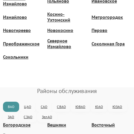
Гольяново
Ивановское
Измайлово
Косино-
Измайлово
Метрогородок
Ухтомский
Новогиреево
Новокосино
Перово
Северное
Преображенское
Соколиная Гора
Измайлово
Сокольники
Районы обслуживания
ВАО
ЦАО
САО
СВАО
ЮВАО
ЮАО
ЮЗАО
ЗАО
СЗАО
ЗелАО
Богородское
Вешняки
Восточный