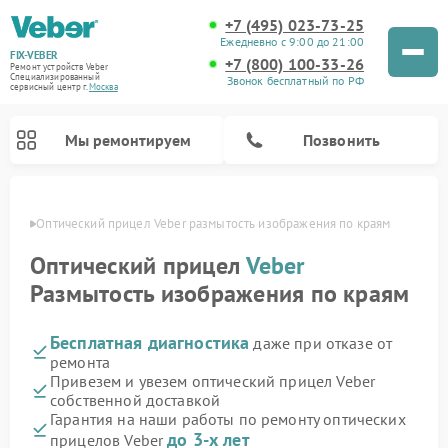
+7 (495) 023-73-25
Ежедневно с 9:00 до 21:00
FIX-VEBER
+7 (800) 100-33-26
Ремонт устройств Veber
Специализированный
Звонок бесплатный по РФ
cервисный центр г.
Москва
Мы ремонтируем
Позвонить
оскве
Оптический прицел Veber размытость изображения по краям
Оптический прицел
Veber
Размытость изображения по краям
Ремонт цифровых биноклей Veber
Ремонт прицелов ночного видения Veber
Ремонт лазерных дальномеров Veber
Бесплатная диагностика
даже при отказе от
ремонта
Привезем и увезем оптический прицел Veber
собственной доставкой
Гарантия на наши работы по ремонту оптических
до 3-х лет
прицелов Veber