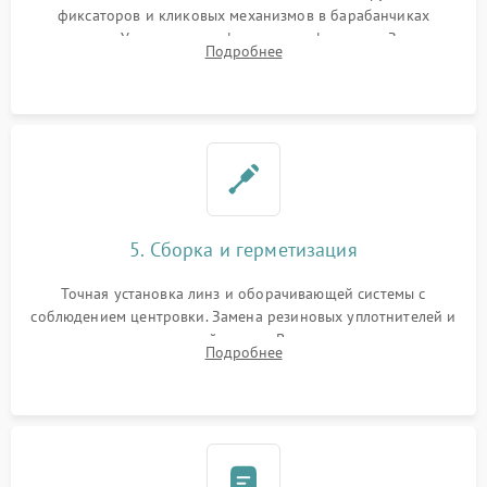
фиксаторов и кликовых механизмов в барабанчиках
поправок. Устранение люфтов в трансфокаторе. Замена
Подробнее
поврежденных линз, разбитой сетки или восстановление
контактов в цепи подсветки прицельной марки.
5. Сборка и герметизация
Точная установка линз и оборачивающей системы с
соблюдением центровки. Замена резиновых уплотнителей и
нанесение влагозащитной смазки. Вакуумирование корпуса
Подробнее
и заполнение его осушенным азотом или аргоном для
защиты линз от внутреннего запотевания.