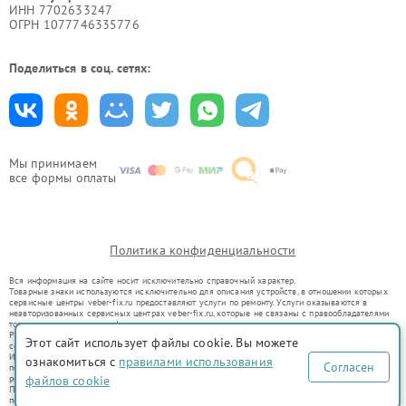
ИНН 7702633247
ОГРН 1077746335776
Поделиться в соц. сетях:
Мы принимаем
все формы оплаты
Политика конфиденциальности
Вся информация на сайте носит исключительно справочный характер.
Товарные знаки используются исключительно для описания устройств, в отношении которых
сервисные центры veber-fix.ru предоставляют услуги по ремонту. Услуги оказываются в
неавторизованных сервисных центрах veber-fix.ru, которые не связаны с правообладателями
товарных знаков или их официальными представителями.
Ремонт осуществляется для устройств, уже введенных в гражданский оборот в соответствии
Этот сайт использует файлы cookie. Вы можете
со статьей 1487 ГК РФ.
Использование товарных знаков не преследует цели индивидуализации услуг или введения
ознакомиться с
правилами использования
Согласен
потребителей в заблуждение, а служит для информирования о предоставляемых услугах по
ремонту техники указанных брендов.
файлов cookie
Представленная на сайте информация не является публичной офертой, определяемой
положениями Статьи 437(2) Гражданского кодекса РФ