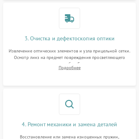
3. Очистка и дефектоскопия оптики
Извлечение оптических элементов и узла прицельной сетки.
Осмотр линз на предмет повреждения просветляющего
покрытия или появления грибка. Бережная очистка стекол
Подробнее
спецрастворами. Проверка целостности гравированной
сетки и модуля ее подсветки.
4. Ремонт механики и замена деталей
Восстановление или замена изношенных пружин,