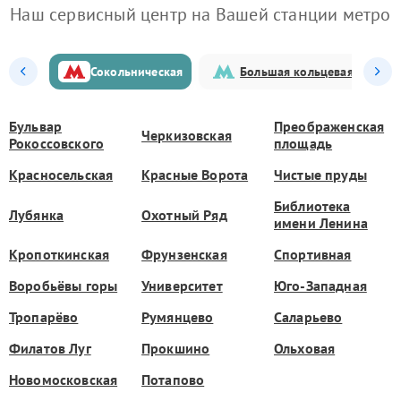
Наш сервисный центр на Вашей станции метро
Сокольническая
Большая кольцевая
Бульвар
Преображенская
Черкизовская
Рокоссовского
площадь
Красносельская
Красные Ворота
Чистые пруды
Библиотека
Лубянка
Охотный Ряд
имени Ленина
Кропоткинская
Фрунзенская
Спортивная
Воробьёвы горы
Университет
Юго-Западная
Тропарёво
Румянцево
Саларьево
Филатов Луг
Прокшино
Ольховая
Новомосковская
Потапово