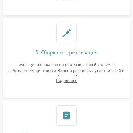
поврежденных линз, разбитой сетки или восстановление
контактов в цепи подсветки прицельной марки.
5. Сборка и герметизация
Точная установка линз и оборачивающей системы с
соблюдением центровки. Замена резиновых уплотнителей и
нанесение влагозащитной смазки. Вакуумирование корпуса
Подробнее
и заполнение его осушенным азотом или аргоном для
защиты линз от внутреннего запотевания.