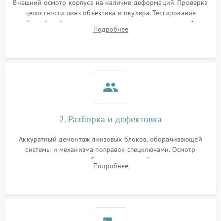
защиты от перегрева
Внешний осмотр корпуса на наличие деформаций. Проверка
целостности линз объектива и окуляра. Тестирование
работы барабанчиков ввода поправок, кольца отстройки
Поломка системы защиты
Подробнее
1000 ₽
Подробнее →
параллакса и зума. Выявление сколов, внутренних
от перенапряжения
загрязнений и нарушений герметичности.
Поломка системы защиты
1000 ₽
Подробнее →
от замыкания
2. Разборка и дефектовка
Аккуратный демонтаж линзовых блоков, оборачивающей
системы и механизма поправок спецключами. Осмотр
внутренних резьбовых соединений, пружин и
Подробнее
уплотнительных колец. Поиск причин люфта, смещения
точки попадания или заклинивания подвижных частей.