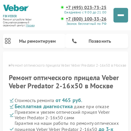
+7 (495) 023-73-25
Ежедневно с 9:00 до 21:00
FIX-VEBER
+7 (800) 100-33-26
Ремонт устройств Veber
Специализированный
Звонок бесплатный по РФ
cервисный центр г.
Москва
Мы ремонтируем
Позвонить
оскве
Ремонт оптического прицела Veber Veber Predator 2-16x50 в Москве
Ремонт оптического прицела Veber
Veber Predator 2-16x50 в Москве
Ремонт цифровых биноклей Veber
Ремонт прицелов ночного видения Veber
Ремонт лазерных дальномеров Veber
от 465 руб.
Стоимость ремонта
Бесплатная диагностика
даже при отказе
Привезем и увезем оптический прицел Veber
Veber Predator 2-16x50 сами
Гарантия на наши работы по ремонту оптических
до 3-х
прицелов Veber Veber Predator 2-16x50