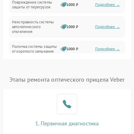
Повреждение системы
1000 ₽
Подробнее →
защиты от перегрузок
Электропитание
Неисправность системы
Механика
автоматического
1000 ₽
Подробнее →
отключения
Управление
Поломка системы защиты
1000 ₽
Подробнее →
от короткого замыкания
Корпус/Герметичность
Повреждение системы
Датчики
1000 ₽
Подробнее →
защиты от перегрева
Этапы ремонта оптического прицела Veber
Неисправность системы
защиты от
1000 ₽
Подробнее →
перенапряжения
Неисправность системы
1000 ₽
Подробнее →
защиты от замыкания
1. Первичная диагностика
Неисправность системы
1000 ₽
Подробнее →