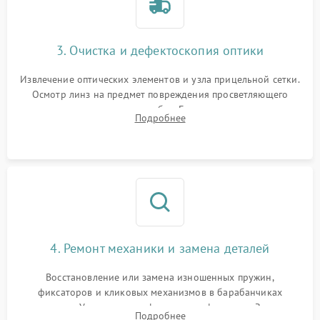
3. Очистка и дефектоскопия оптики
Извлечение оптических элементов и узла прицельной сетки.
Осмотр линз на предмет повреждения просветляющего
покрытия или появления грибка. Бережная очистка стекол
Подробнее
спецрастворами. Проверка целостности гравированной
сетки и модуля ее подсветки.
4. Ремонт механики и замена деталей
Восстановление или замена изношенных пружин,
фиксаторов и кликовых механизмов в барабанчиках
поправок. Устранение люфтов в трансфокаторе. Замена
Подробнее