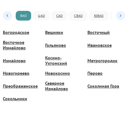
ВАО
ЦАО
САО
СВАО
ЮВАО
ЮАО
Богородское
Вешняки
Восточный
Восточное
Гольяново
Ивановское
Измайлово
Косино-
Измайлово
Метрогородок
Ухтомский
Новогиреево
Новокосино
Перово
Северное
Преображенское
Соколиная Гора
Измайлово
Сокольники