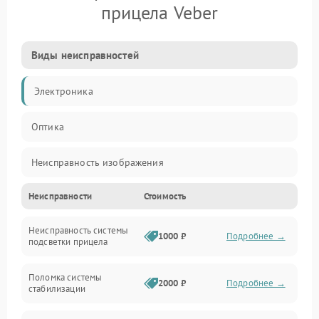
прицела Veber
Виды неисправностей
Электроника
Оптика
Неисправность изображения
Неисправности
Стоимость
Механические повреждения
Неисправность системы
Неисправность фокусировки и оптики
1000 ₽
Подробнее →
подсветки прицела
Неисправность подсветки и электроники
Поломка системы
2000 ₽
Подробнее →
стабилизации
Прочие неисправности