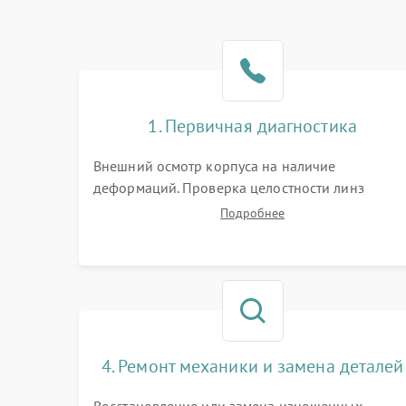
1. Первичная диагностика
Внешний осмотр корпуса на наличие
деформаций. Проверка целостности линз
объектива и окуляра. Тестирование работы
Подробнее
барабанчиков ввода поправок, кольца
отстройки параллакса и зума. Выявление сколов
внутренних загрязнений и нарушений
герметичности.
4. Ремонт механики и замена деталей