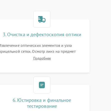
3. Очистка и дефектоскопия оптики
Извлечение оптических элементов и узла
прицельной сетки. Осмотр линз на предмет
повреждения просветляющего покрытия или
Подробнее
появления грибка. Бережная очистка стекол
спецрастворами. Проверка целостности
гравированной сетки и модуля ее подсветки.
6. Юстировка и финальное
тестирование