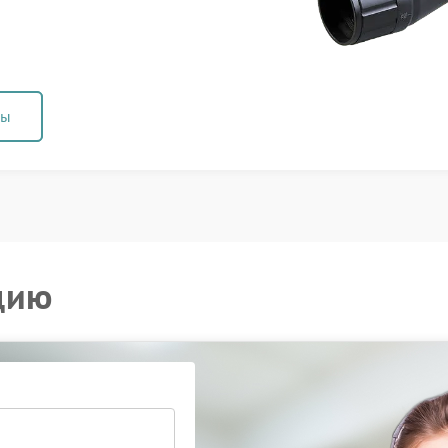
ны
цию