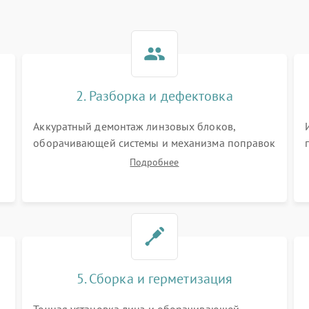
2. Разборка и дефектовка
Аккуратный демонтаж линзовых блоков,
оборачивающей системы и механизма поправок
спецключами. Осмотр внутренних резьбовых
Подробнее
соединений, пружин и уплотнительных колец.
,
Поиск причин люфта, смещения точки
попадания или заклинивания подвижных
частей.
5. Сборка и герметизация