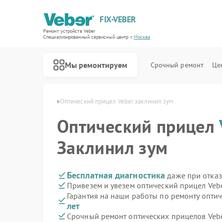
FIX-VEBER
Ремонт устройств Veber
Специализированный cервисный центр г.
Москва
Мы ремонтируем
Срочный ремонт
Це
елов Veber в Москве
Оптический прицел Veber заклинил зум
Оптический прицел
Заклинил зум
Ремонт цифровых биноклей Veber
Ремонт прицелов ночного видения Veber
Ремонт лазерных дальномеров Veber
Бесплатная диагностика
даже при отказ
Привезем и увезем оптический прицел Veb
Гарантия на наши работы по ремонту опти
лет
Срочный ремонт оптических прицелов Vebe