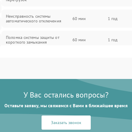
Неисправность системы
60 мин
1 год
автоматического отключения
Поломка системы защиты от
60 мин
1 год
короткого замыкания
Повреждение системы защиты от
60 мин
1 год
перегрева
Неисправность системы защиты от
60 мин
1 год
перенапряжения
У Вас остались вопросы?
Неисправность системы защиты от
60 мин
1 год
Оставьте заявку, мы свяжемся с Вами в ближайшее время
замыкания
Неисправность системы защиты от
Заказать звонок
60 мин
1 год
перегрева