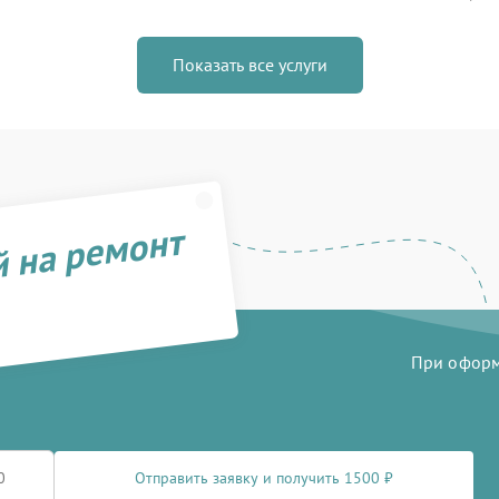
Показать все услуги
й на ремонт
При оформл
Отправить заявку и получить 1500 ₽