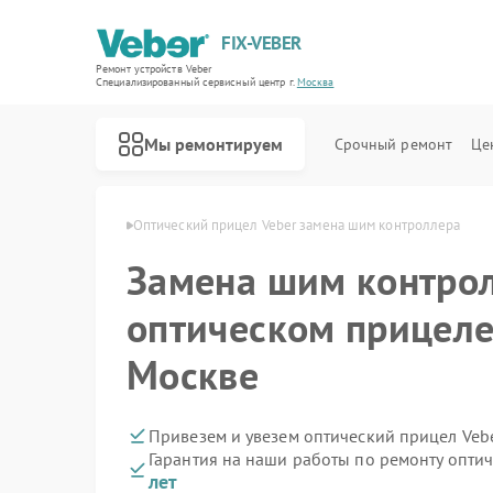
FIX-VEBER
Ремонт устройств Veber
Специализированный cервисный центр г.
Москва
Мы ремонтируем
Срочный ремонт
Це
елов Veber в Москве
Оптический прицел Veber замена шим контроллера
Замена шим контрол
оптическом прицеле
Ремонт цифровых биноклей Veber
Ремонт прицелов ночного видения Veber
Ремонт лазерных дальномеров Veber
Москве
Привезем и увезем оптический прицел Veb
Гарантия на наши работы по ремонту опти
лет