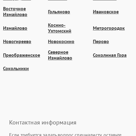
Восточное
Гольяново
Ивановское
Измайлово
Косино-
Измайлово
Метрогородок
Ухтомский
Новогиреево
Новокосино
Перово
Северное
Преображенское
Соколиная Гора
Измайлово
Сокольники
Контактная информация
Если требуется задать вопрос специалисту, оставьте