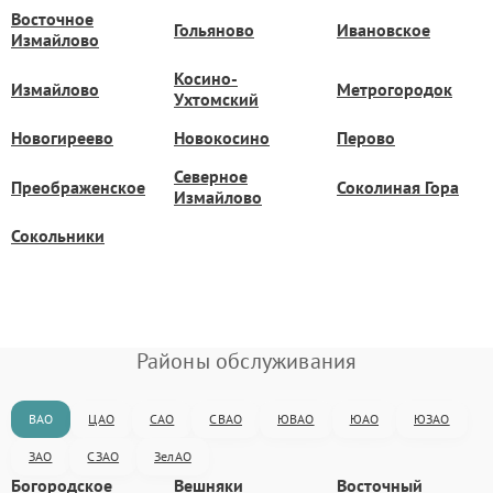
Восточное
Гольяново
Ивановское
Измайлово
Косино-
Измайлово
Метрогородок
Ухтомский
Новогиреево
Новокосино
Перово
Северное
Преображенское
Соколиная Гора
Измайлово
Сокольники
Районы обслуживания
ВАО
ЦАО
САО
СВАО
ЮВАО
ЮАО
ЮЗАО
ЗАО
СЗАО
ЗелАО
Богородское
Вешняки
Восточный