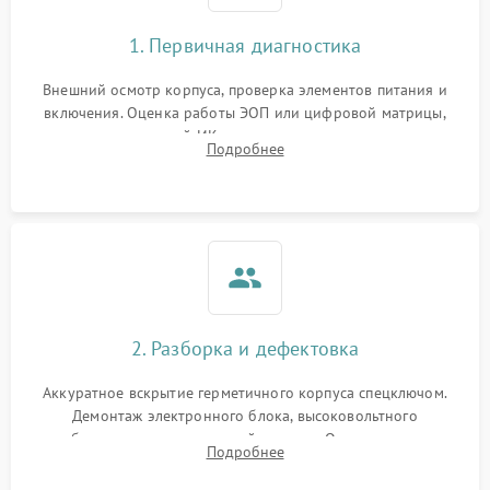
1. Первичная диагностика
Внешний осмотр корпуса, проверка элементов питания и
включения. Оценка работы ЭОП или цифровой матрицы,
проверка встроенной ИК-подсветки и механизма выверки
Подробнее
прицельной сетки. Выявление видимых дефектов оптики и
артефактов изображения.
2. Разборка и дефектовка
Аккуратное вскрытие герметичного корпуса спецключом.
Демонтаж электронного блока, высоковольтного
преобразователя и оптической системы. Осмотр контактов
Подробнее
на окисление и проверка целостности уплотнительных
колец влагозащиты.