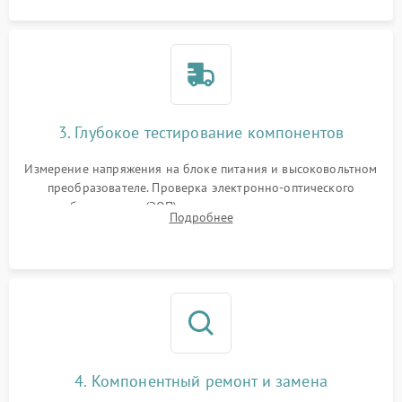
3. Глубокое тестирование компонентов
Измерение напряжения на блоке питания и высоковольтном
преобразователе. Проверка электронно-оптического
преобразователя (ЭОП) на стенде на предмет эмиссии,
Подробнее
шумов и засветок. Диагностика микросхем цифровых
моделей под микроскопом.
4. Компонентный ремонт и замена