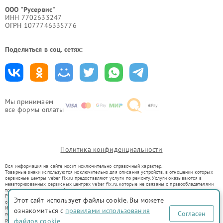
ООО "Русервис"
ИНН 7702633247
ОГРН 1077746335776
Поделиться в соц. сетях:
Мы принимаем
все формы оплаты
Политика конфиденциальности
Вся информация на сайте носит исключительно справочный характер.
Товарные знаки используются исключительно для описания устройств, в отношении которых
сервисные центры veber-fix.ru предоставляют услуги по ремонту. Услуги оказываются в
неавторизованных сервисных центрах veber-fix.ru, которые не связаны с правообладателями
товарных знаков или их официальными представителями.
Ремонт осуществляется для устройств, уже введенных в гражданский оборот в соответствии
Этот сайт использует файлы cookie. Вы можете
со статьей 1487 ГК РФ.
Использование товарных знаков не преследует цели индивидуализации услуг или введения
ознакомиться с
правилами использования
Согласен
потребителей в заблуждение, а служит для информирования о предоставляемых услугах по
ремонту техники указанных брендов.
файлов cookie