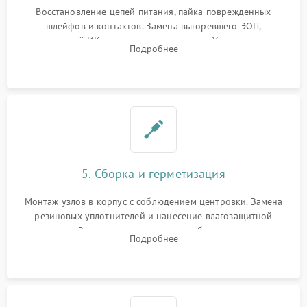
Восстановление цепей питания, пайка поврежденных
шлейфов и контактов. Замена выгоревшего ЭОП,
неисправной ИК-подсветки или матрицы. Ультразвуковая
Подробнее
очистка плат и удаление загрязнений с линз объектива и
окуляра спецрастворами.
5. Сборка и герметизация
Монтаж узлов в корпус с соблюдением центровки. Замена
резиновых уплотнителей и нанесение влагозащитной
смазки. Заполнение внутреннего объема прицела
Подробнее
осушенным азотом для предотвращения запотевания оптики
при перепадах температур.