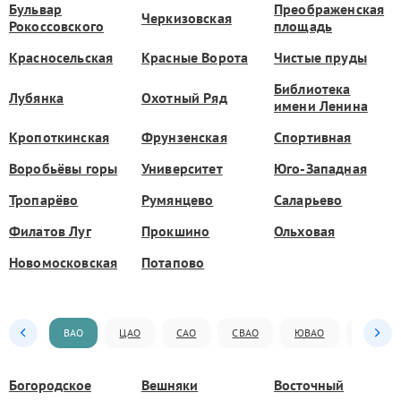
Бульвар
Преображенская
Черкизовская
Рокоссовского
площадь
Красносельская
Красные Ворота
Чистые пруды
Библиотека
Лубянка
Охотный Ряд
имени Ленина
Кропоткинская
Фрунзенская
Спортивная
Воробьёвы горы
Университет
Юго-Западная
Тропарёво
Румянцево
Саларьево
Филатов Луг
Прокшино
Ольховая
Новомосковская
Потапово
ВАО
ЦАО
САО
СВАО
ЮВАО
ЮАО
Богородское
Вешняки
Восточный