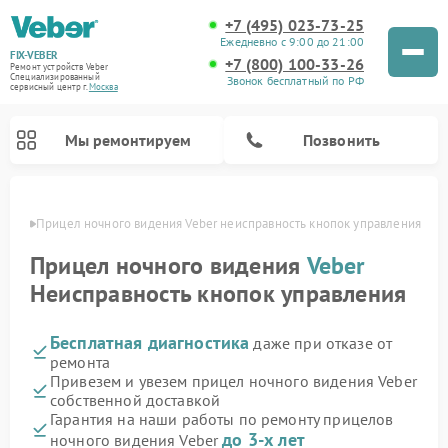
+7 (495) 023-73-25
Ежедневно с 9:00 до 21:00
FIX-VEBER
+7 (800) 100-33-26
Ремонт устройств Veber
Специализированный
Звонок бесплатный по РФ
cервисный центр г.
Москва
Мы ремонтируем
Позвонить
оскве
Прицел ночного видения Veber неисправность кнопок управления
Прицел ночного видения
Veber
Неисправность кнопок управления
Ремонт оптических прицелов Veber
Ремонт цифровых биноклей Veber
Ремонт лазерных дальномеров Veber
Бесплатная диагностика
даже при отказе от
ремонта
Привезем и увезем прицел ночного видения Veber
собственной доставкой
Гарантия на наши работы по ремонту прицелов
до 3-х лет
ночного видения Veber