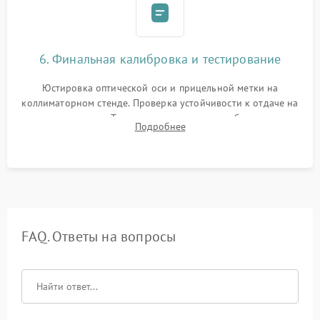
6. Финальная калибровка и тестирование
Юстировка оптической оси и прицельной метки на
коллиматорном стенде. Проверка устойчивости к отдаче на
ударном стенде. Тестирование качества изображения в
Подробнее
темноте, дальности обнаружения и корректной работы всех
режимов прицела.
FAQ. Ответы на вопросы