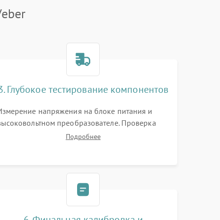
Veber
3. Глубокое тестирование компонентов
Измерение напряжения на блоке питания и
высоковольтном преобразователе. Проверка
электронно-оптического преобразователя (ЭОП)
Подробнее
на стенде на предмет эмиссии, шумов и
засветок. Диагностика микросхем цифровых
моделей под микроскопом.
6. Финальная калибровка и