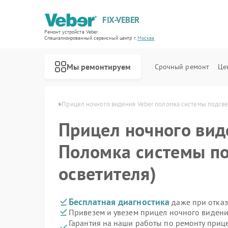
FIX-VEBER
Ремонт устройств Veber
Специализированный cервисный центр г.
Москва
Мы ремонтируем
Срочный ремонт
Це
ения Veber в Москве
Прицел ночного видения Veber поломка системы подсвет
Прицел ночного ви
Поломка системы по
Ремонт оптических прицелов Veber
Ремонт цифровых биноклей Veber
Ремонт лазерных дальномеров Veber
осветителя)
Бесплатная диагностика
даже при отказ
Привезем и увезем прицел ночного видени
Гарантия на наши работы по ремонту приц