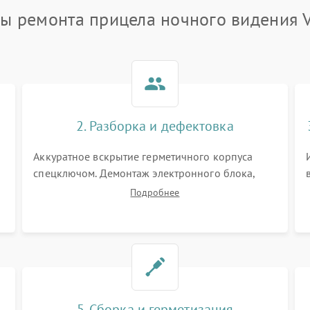
ы ремонта прицела ночного видения 
2. Разборка и дефектовка
Аккуратное вскрытие герметичного корпуса
спецключом. Демонтаж электронного блока,
высоковольтного преобразователя и
Подробнее
оптической системы. Осмотр контактов на
окисление и проверка целостности
уплотнительных колец влагозащиты.
5. Сборка и герметизация