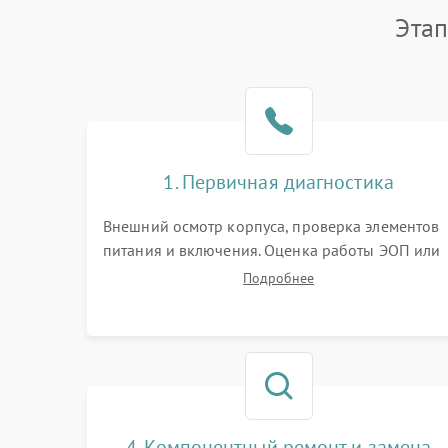
Этап
1. Первичная диагностика
Внешний осмотр корпуса, проверка элементов
питания и включения. Оценка работы ЭОП или
цифровой матрицы, проверка встроенной ИК-
Подробнее
подсветки и механизма выверки прицельной
сетки. Выявление видимых дефектов оптики и
артефактов изображения.
4. Компонентный ремонт и замена