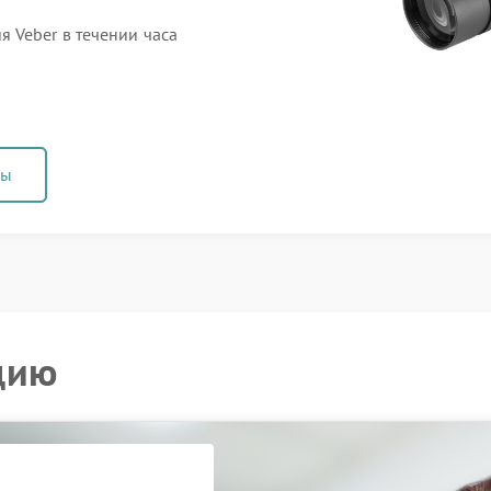
 Veber в течении часа
ны
цию