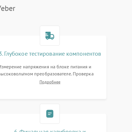
Veber
3. Глубокое тестирование компонентов
Измерение напряжения на блоке питания и
высоковольтном преобразователе. Проверка
электронно-оптического преобразователя (ЭОП)
Подробнее
на стенде на предмет эмиссии, шумов и
засветок. Диагностика микросхем цифровых
моделей под микроскопом.
6. Финальная калибровка и