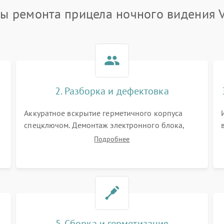
ы ремонта прицела ночного видения 
2. Разборка и дефектовка
Аккуратное вскрытие герметичного корпуса
спецключом. Демонтаж электронного блока,
высоковольтного преобразователя и
Подробнее
оптической системы. Осмотр контактов на
окисление и проверка целостности
уплотнительных колец влагозащиты.
5. Сборка и герметизация