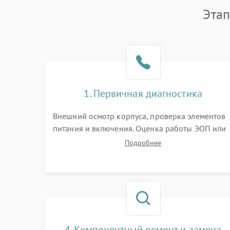
Этап
1. Первичная диагностика
Внешний осмотр корпуса, проверка элементов
питания и включения. Оценка работы ЭОП или
цифровой матрицы, проверка встроенной ИК-
Подробнее
подсветки и механизма выверки прицельной
сетки. Выявление видимых дефектов оптики и
артефактов изображения.
4. Компонентный ремонт и замена