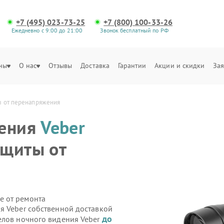
+7 (495) 023-73-25
+7 (800) 100-33-26
Ежедневно с 9:00 до 21:00
Звонок бесплатный по РФ
ны
О нас
Отзывы
Доставка
Гарантии
Акции и скидки
Зая
ы от перенапряжения
дения
Veber
ащиты от
е от ремонта
я Veber собственной доставкой
до
елов ночного видения Veber