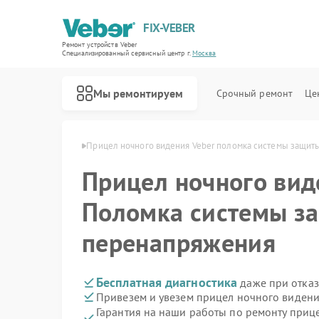
FIX-VEBER
Ремонт устройств Veber
Специализированный cервисный центр г.
Москва
Мы ремонтируем
Срочный ремонт
Це
ения Veber в Москве
Прицел ночного видения Veber поломка системы защит
Прицел ночного ви
Поломка системы з
Ремонт оптических прицелов Veber
Ремонт цифровых биноклей Veber
Ремонт лазерных дальномеров Veber
перенапряжения
Бесплатная диагностика
даже при отказ
Привезем и увезем прицел ночного видени
Гарантия на наши работы по ремонту приц