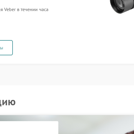
 Veber в течении часа
ны
цию