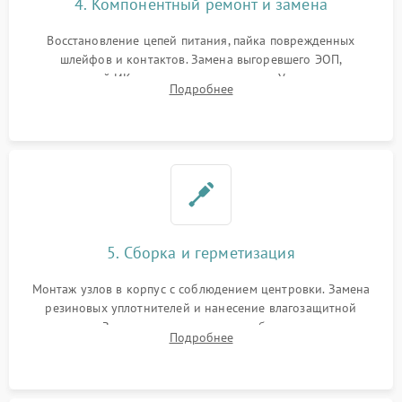
4. Компонентный ремонт и замена
Восстановление цепей питания, пайка поврежденных
шлейфов и контактов. Замена выгоревшего ЭОП,
неисправной ИК-подсветки или матрицы. Ультразвуковая
Подробнее
очистка плат и удаление загрязнений с линз объектива и
окуляра спецрастворами.
5. Сборка и герметизация
Монтаж узлов в корпус с соблюдением центровки. Замена
резиновых уплотнителей и нанесение влагозащитной
смазки. Заполнение внутреннего объема прицела
Подробнее
осушенным азотом для предотвращения запотевания оптики
при перепадах температур.