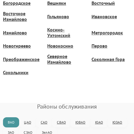
Богородское
Вешняки
Восточный
Восточное
Гольяново
Ивановское
Измайлово
Косино-
Измайлово
Метрогородок
Ухтомский
Новогиреево
Новокосино
Перово
Северное
Преображенское
Соколиная Гора
Измайлово
Сокольники
Районы обслуживания
ВАО
ЦАО
САО
СВАО
ЮВАО
ЮАО
ЮЗАО
ЗАО
СЗАО
ЗелАО