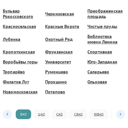
Бульвар
Преображенская
Черкизовская
Рокоссовского
площадь
Красносельская
Красные Ворота
Чистые пруды
Библиотека
Лубянка
Охотный Ряд
имени Ленина
Кропоткинская
Фрунзенская
Спортивная
Воробьёвы горы
Университет
Юго-Западная
Тропарёво
Румянцево
Саларьево
Филатов Луг
Прокшино
Ольховая
Новомосковская
Потапово
ВАО
ЦАО
САО
СВАО
ЮВАО
ЮАО