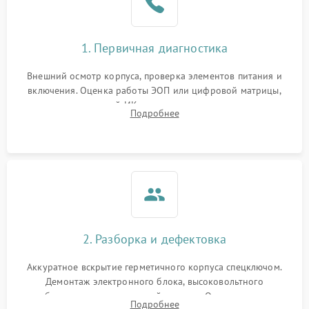
1. Первичная диагностика
Внешний осмотр корпуса, проверка элементов питания и
включения. Оценка работы ЭОП или цифровой матрицы,
проверка встроенной ИК-подсветки и механизма выверки
Подробнее
прицельной сетки. Выявление видимых дефектов оптики и
артефактов изображения.
2. Разборка и дефектовка
Аккуратное вскрытие герметичного корпуса спецключом.
Демонтаж электронного блока, высоковольтного
преобразователя и оптической системы. Осмотр контактов
Подробнее