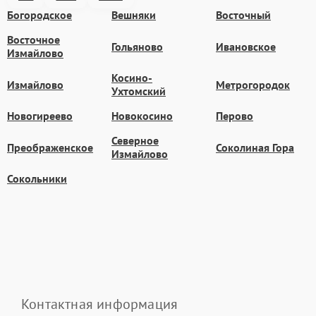
Богородское
Вешняки
Восточный
Восточное
Гольяново
Ивановское
Измайлово
Косино-
Измайлово
Метрогородок
Ухтомский
Новогиреево
Новокосино
Перово
Северное
Преображенское
Соколиная Гора
Измайлово
Сокольники
Контактная информация