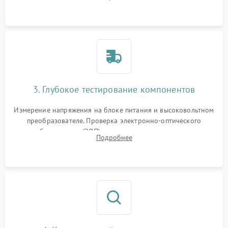
на окисление и проверка целостности уплотнительных
колец влагозащиты.
3. Глубокое тестирование компонентов
Измерение напряжения на блоке питания и высоковольтном
преобразователе. Проверка электронно-оптического
преобразователя (ЭОП) на стенде на предмет эмиссии,
Подробнее
шумов и засветок. Диагностика микросхем цифровых
моделей под микроскопом.