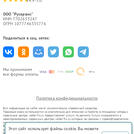
4.9-5.0
ООО "Русервис"
ИНН 7702633247
ОГРН 1077746335776
Поделиться в соц. сетях:
Мы принимаем
все формы оплаты
Политика конфиденциальности
Вся информация на сайте носит исключительно справочный характер.
Товарные знаки используются исключительно для описания устройств, в отношении которых
сервисные центры veber-fix.ru предоставляют услуги по ремонту. Услуги оказываются в
неавторизованных сервисных центрах veber-fix.ru, которые не связаны с правообладателями
товарных знаков или их официальными представителями.
Ремонт осуществляется для устройств, уже введенных в гражданский оборот в соответствии
Этот сайт использует файлы cookie. Вы можете
со статьей 1487 ГК РФ.
Использование товарных знаков не преследует цели индивидуализации услуг или введения