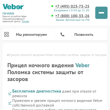
+7 (495) 023-73-25
Ежедневно с 9:00 до 21:00
FIX-VEBER
+7 (800) 100-33-26
Ремонт устройств Veber
Специализированный
Звонок бесплатный по РФ
cервисный центр г.
Москва
Мы ремонтируем
Позвонить
оскве
Прицел ночного видения Veber поломка системы защиты от засоров
Прицел ночного видения
Veber
Поломка системы защиты от
Ремонт оптических прицелов Veber
Ремонт цифровых биноклей Veber
Ремонт лазерных дальномеров Veber
засоров
Бесплатная диагностика
даже при отказе от
ремонта
Привезем и увезем прицел ночного видения Veber
собственной доставкой
Гарантия на наши работы по ремонту прицелов