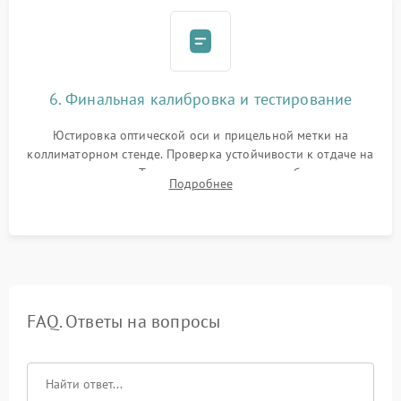
6. Финальная калибровка и тестирование
Юстировка оптической оси и прицельной метки на
коллиматорном стенде. Проверка устойчивости к отдаче на
ударном стенде. Тестирование качества изображения в
Подробнее
темноте, дальности обнаружения и корректной работы всех
режимов прицела.
FAQ. Ответы на вопросы