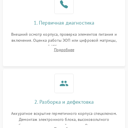
1. Первичная диагностика
Внешний осмотр корпуса, проверка элементов питания и
включения. Оценка работы ЭОП или цифровой матрицы,
проверка встроенной ИК-подсветки и механизма выверки
Подробнее
прицельной сетки. Выявление видимых дефектов оптики и
артефактов изображения.
2. Разборка и дефектовка
Аккуратное вскрытие герметичного корпуса спецключом.
Демонтаж электронного блока, высоковольтного
преобразователя и оптической системы. Осмотр контактов