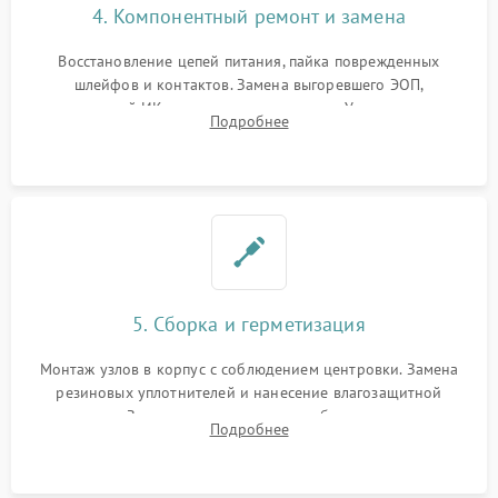
4. Компонентный ремонт и замена
Восстановление цепей питания, пайка поврежденных
шлейфов и контактов. Замена выгоревшего ЭОП,
неисправной ИК-подсветки или матрицы. Ультразвуковая
Подробнее
очистка плат и удаление загрязнений с линз объектива и
окуляра спецрастворами.
5. Сборка и герметизация
Монтаж узлов в корпус с соблюдением центровки. Замена
резиновых уплотнителей и нанесение влагозащитной
смазки. Заполнение внутреннего объема прицела
Подробнее
осушенным азотом для предотвращения запотевания оптики
при перепадах температур.