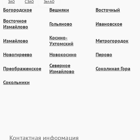
ЗАО
СЗАО
ЗелАО
Богородское
Вешняки
Восточный
Восточное
Гольяново
Ивановское
Измайлово
Косино-
Измайлово
Метрогородок
Ухтомский
Новогиреево
Новокосино
Перово
Северное
Преображенское
Соколиная Гора
Измайлово
Сокольники
Контактная информация