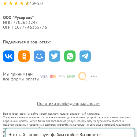
4.9-5.0
ООО "Русервис"
ИНН 7702633247
ОГРН 1077746335776
Поделиться в соц. сетях:
Мы принимаем
все формы оплаты
Политика конфиденциальности
Вся информация на сайте носит исключительно справочный характер.
Товарные знаки используются исключительно для описания устройств, в отношении которых
сервисные центры veber-fix.ru предоставляют услуги по ремонту. Услуги оказываются в
неавторизованных сервисных центрах veber-fix.ru, которые не связаны с правообладателями
товарных знаков или их официальными представителями.
Ремонт осуществляется для устройств, уже введенных в гражданский оборот в соответствии
Этот сайт использует файлы cookie. Вы можете
со статьей 1487 ГК РФ.