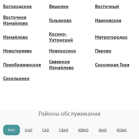
Богородское
Вешняки
Восточный
Восточное
Гольяново
Ивановское
Измайлово
Косино-
Измайлово
Метрогородок
Ухтомский
Новогиреево
Новокосино
Перово
Северное
Преображенское
Соколиная Гора
Измайлово
Сокольники
Районы обслуживания
ВАО
ЦАО
САО
СВАО
ЮВАО
ЮАО
ЮЗАО