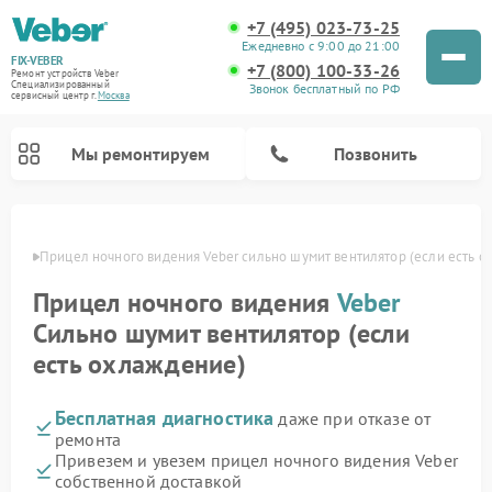
+7 (495) 023-73-25
Ежедневно с 9:00 до 21:00
FIX-VEBER
+7 (800) 100-33-26
Ремонт устройств Veber
Специализированный
Звонок бесплатный по РФ
cервисный центр г.
Москва
Мы ремонтируем
Позвонить
оскве
Прицел ночного видения Veber сильно шумит вентилятор (если есть 
Прицел ночного видения
Veber
Ремонт оптических прицелов Veber
Ремонт цифровых биноклей Veber
Ремонт лазерных дальномеров Veber
Сильно шумит вентилятор (если
есть охлаждение)
Бесплатная диагностика
даже при отказе от
ремонта
Привезем и увезем прицел ночного видения Veber
собственной доставкой