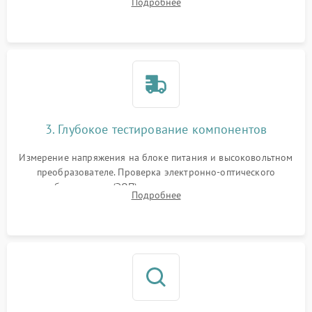
Подробнее
на окисление и проверка целостности уплотнительных
колец влагозащиты.
3. Глубокое тестирование компонентов
Измерение напряжения на блоке питания и высоковольтном
преобразователе. Проверка электронно-оптического
преобразователя (ЭОП) на стенде на предмет эмиссии,
Подробнее
шумов и засветок. Диагностика микросхем цифровых
моделей под микроскопом.