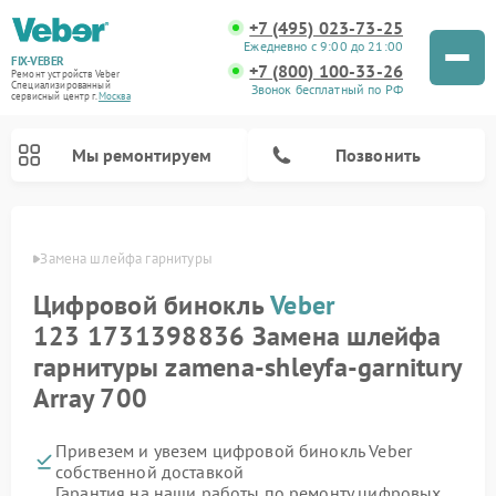
+7 (495) 023-73-25
Ежедневно с 9:00 до 21:00
FIX-VEBER
+7 (800) 100-33-26
Ремонт устройств Veber
Специализированный
Звонок бесплатный по РФ
cервисный центр г.
Москва
Мы ремонтируем
Позвонить
Veber
Замена шлейфа гарнитуры
Цифровой бинокль
Veber
Ремонт оптических прицелов Veber
Ремонт прицелов ночного видения Veber
Ремонт лазерных дальномеров Veber
123 1731398836 Замена шлейфа
гарнитуры zamena-shleyfa-garnitury
Array 700
Привезем и увезем цифровой бинокль Veber
собственной доставкой
Гарантия на наши работы по ремонту цифровых