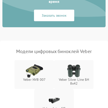
Разрядка аккумулятора за
время
1000 ₽
Подробнее →
коркое время
Заказать звонок
Перегрев устройства
1500 ₽
Подробнее →
Модели цифровых биноклей Veber
Veber NVB 007
Veber Silver Line БН
8x42