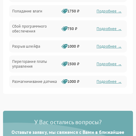
Попадание влаги
1750 ₽
Подробнее →
Управление
Сбой программного
Электропитание
750 ₽
Подробнее →
обеспечения
Корпус/Герметичность
Разрыв шлейфа
1000 ₽
Подробнее →
Электроника/Механические
Перегорание платы
2500 ₽
Подробнее →
управления
Электроника/Оптика
Размагничивание датчика
1000 ₽
Подробнее →
Поломка инфракрасного
1500 ₽
Подробнее →
датчика
Неправильная передача
750 ₽
Подробнее →
У Вас остались вопросы?
цветов дисплея
Оставьте заявку, мы свяжемся с Вами в ближайшее