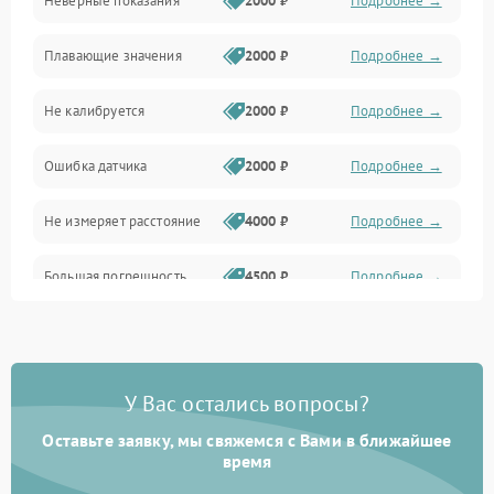
Неверные показания
2000 ₽
Подробнее →
Электронные компоненты
Плавающие значения
2000 ₽
Подробнее →
Не калибруется
2000 ₽
Подробнее →
Ошибка датчика
2000 ₽
Подробнее →
Не измеряет расстояние
4000 ₽
Подробнее →
Большая погрешность
4500 ₽
Подробнее →
Потеря сигнала
3800 ₽
Подробнее →
Ошибка дальности
4200 ₽
Подробнее →
У Вас остались вопросы?
Оставьте заявку, мы свяжемся с Вами в ближайшее
Нестабильные результаты
4000 ₽
Подробнее →
время