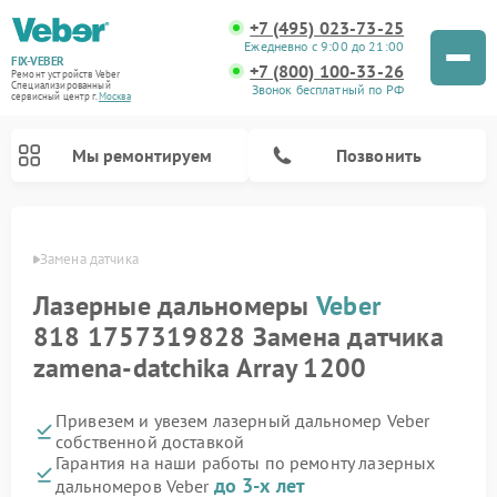
+7 (495) 023-73-25
Ежедневно с 9:00 до 21:00
FIX-VEBER
+7 (800) 100-33-26
Ремонт устройств Veber
Специализированный
Звонок бесплатный по РФ
cервисный центр г.
Москва
Мы ремонтируем
Позвонить
Veber
Замена датчика
Лазерные дальномеры
Veber
Ремонт прицелов ночного видения Veber
Ремонт оптических прицелов Veber
Ремонт цифровых биноклей Veber
818 1757319828 Замена датчика
zamena-datchika Array 1200
Привезем и увезем лазерный дальномер Veber
собственной доставкой
Гарантия на наши работы по ремонту лазерных
до 3-х лет
дальномеров Veber