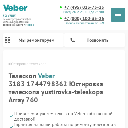
+7 (495) 023-73-25
Ежедневно с 9:00 до 21:00
FIX-VEBER
+7 (800) 100-33-26
Ремонт устройств Veber
Специализированный
Звонок бесплатный по РФ
cервисный центр г.
Москва
Мы ремонтируем
Позвонить
Veber
Юстировка телескопа
Телескоп
Veber
3183 1744798362 Юстировка
Ремонт прицелов ночного видения Veber
Ремонт оптических прицелов Veber
Ремонт цифровых биноклей Veber
Ремонт лазерных дальномеров Veber
телескопа yustirovka-teleskopa
Array 760
Привезем и увезем телескоп Veber собственной
доставкой
Гарантия на наши работы по ремонту телескопов