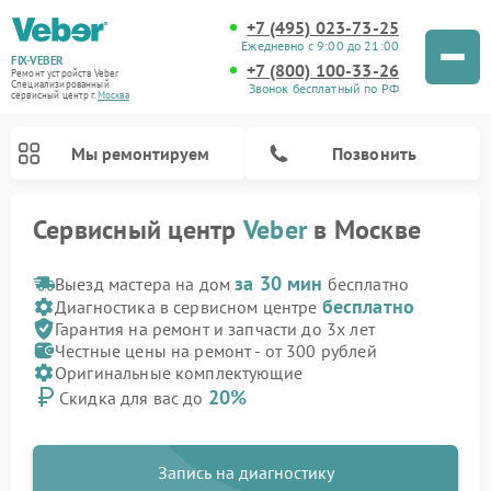
+7 (495) 023-73-25
Ежедневно с 9:00 до 21:00
FIX-VEBER
+7 (800) 100-33-26
Ремонт устройств Veber
Специализированный
Звонок бесплатный по РФ
cервисный центр г.
Москва
Мы ремонтируем
Позвонить
Сервисный центр
Veber
в Москве
за 30 мин
Выезд мастера на дом
бесплатно
бесплатно
Диагностика в сервисном центре
Гарантия на ремонт и запчасти до 3х лет
Честные цены на ремонт - от 300 рублей
Оригинальные комплектующие
Ремонт прицелов ночного видения Veber
Ремонт оптических прицелов Veber
Ремонт лазерных дальномеров Veber
Ремонт цифровых биноклей Veber
20%
Скидка для вас до
Запись на диагностику