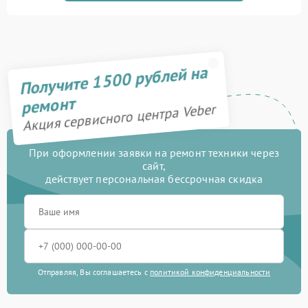
Прошивка (Обновление
450 рублей
ПО)
Замена USB порта
590 рублей
Получите 1500 рублей на
Калибровка и настройка
750 рублей
ремонт
Акция сервисного центра Veber
Ремонт электронно-
1000 рублей
лучевой трубки
При оформлении заявки на ремонт техники через
Замена микросхемы
сайт,
450 рублей
логики
действует персональная бессрочная скидка
Замена процессора
650 рублей
Замена ключей
590 рублей
управления
Отправляя, Вы соглашаетесь с
политикой конфиденциальности
Ремонт разъема
590 рублей