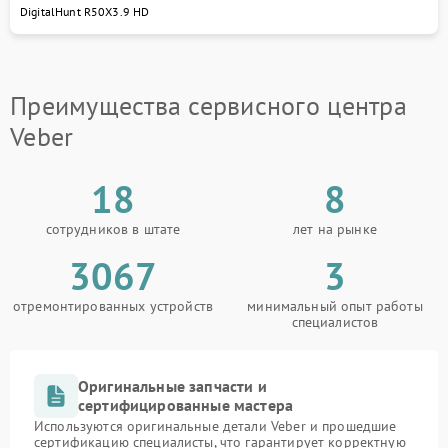
уходу за техникой. Для записи на ремонт Veber
DigitalHunt R50X3.9 HD
свяжитесь с нами по телефону +7 (495) 023-73-25
или посетите сервисный центр Veber по адресу ул.
Чаянова 18.
Преимущества сервисного центра
Veber
18
8
сотрудников в штате
лет на рынке
3067
3
отремонтированных устройств
минимальный опыт работы
специалистов
Оригинальные запчасти и
сертифицированные мастера
Используются оригинальные детали Veber и прошедшие
сертификацию специалисты, что гарантирует корректную