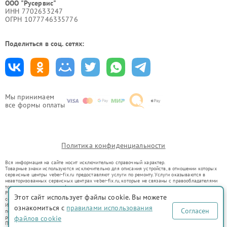
ООО "Русервис"
ИНН 7702633247
ОГРН 1077746335776
Поделиться в соц. сетях:
Мы принимаем
все формы оплаты
Политика конфиденциальности
Вся информация на сайте носит исключительно справочный характер.
Товарные знаки используются исключительно для описания устройств, в отношении которых
сервисные центры veber-fix.ru предоставляют услуги по ремонту. Услуги оказываются в
неавторизованных сервисных центрах veber-fix.ru, которые не связаны с правообладателями
товарных знаков или их официальными представителями.
Ремонт осуществляется для устройств, уже введенных в гражданский оборот в соответствии
Этот сайт использует файлы cookie. Вы можете
со статьей 1487 ГК РФ.
Использование товарных знаков не преследует цели индивидуализации услуг или введения
ознакомиться с
правилами использования
Согласен
потребителей в заблуждение, а служит для информирования о предоставляемых услугах по
ремонту техники указанных брендов.
файлов cookie
Представленная на сайте информация не является публичной офертой, определяемой