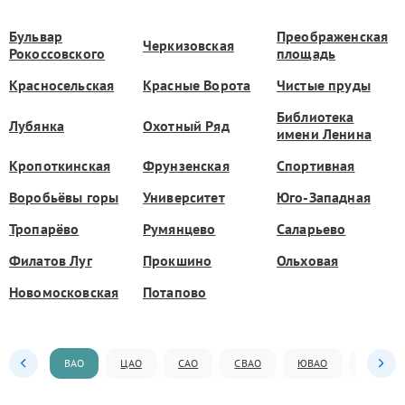
Бульвар
Преображенская
Черкизовская
Рокоссовского
площадь
Красносельская
Красные Ворота
Чистые пруды
Библиотека
Лубянка
Охотный Ряд
имени Ленина
Кропоткинская
Фрунзенская
Спортивная
Воробьёвы горы
Университет
Юго-Западная
Тропарёво
Румянцево
Саларьево
Филатов Луг
Прокшино
Ольховая
Новомосковская
Потапово
ВАО
ЦАО
САО
СВАО
ЮВАО
ЮАО