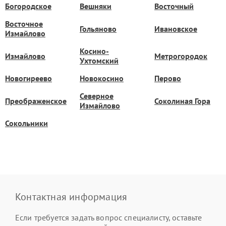
Богородское
Вешняки
Восточный
Восточное
Гольяново
Ивановское
Измайлово
Косино-
Измайлово
Метрогородок
Ухтомский
Новогиреево
Новокосино
Перово
Северное
Преображенское
Соколиная Гора
Измайлово
Сокольники
Контактная информация
Если требуется задать вопрос специалисту, оставьте