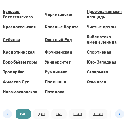
Бульвар
Преображенская
Черкизовская
Рокоссовского
площадь
Красносельская
Красные Ворота
Чистые пруды
Библиотека
Лубянка
Охотный Ряд
имени Ленина
Кропоткинская
Фрунзенская
Спортивная
Воробьёвы горы
Университет
Юго-Западная
Тропарёво
Румянцево
Саларьево
Филатов Луг
Прокшино
Ольховая
Новомосковская
Потапово
ВАО
ЦАО
САО
СВАО
ЮВАО
ЮАО