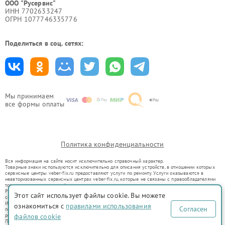
ООО "Русервис"
ИНН 7702633247
ОГРН 1077746335776
Поделиться в соц. сетях:
Мы принимаем
все формы оплаты
Политика конфиденциальности
Вся информация на сайте носит исключительно справочный характер.
Товарные знаки используются исключительно для описания устройств, в отношении которых
сервисные центры veber-fix.ru предоставляют услуги по ремонту. Услуги оказываются в
неавторизованных сервисных центрах veber-fix.ru, которые не связаны с правообладателями
товарных знаков или их официальными представителями.
Ремонт осуществляется для устройств, уже введенных в гражданский оборот в соответствии
Этот сайт использует файлы cookie. Вы можете
со статьей 1487 ГК РФ.
Использование товарных знаков не преследует цели индивидуализации услуг или введения
ознакомиться с
правилами использования
Согласен
потребителей в заблуждение, а служит для информирования о предоставляемых услугах по
ремонту техники указанных брендов.
файлов cookie
Представленная на сайте информация не является публичной офертой, определяемой