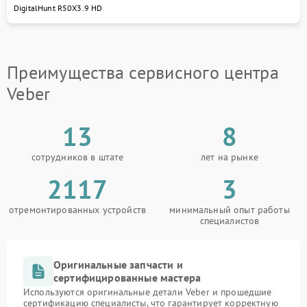
уходу за техникой. Для записи на ремонт Veber
DigitalHunt R50X3.9 HD
свяжитесь с нами по телефону +7 (495) 023-73-25
или посетите сервисный центр Veber по адресу ул.
Чаянова 18.
Преимущества сервисного центра
Veber
13
8
сотрудников в штате
лет на рынке
2117
3
отремонтированных устройств
минимальный опыт работы
специалистов
Оригинальные запчасти и
сертифицированные мастера
Используются оригинальные детали Veber и прошедшие
сертификацию специалисты, что гарантирует корректную