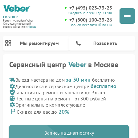
+7 (495) 023-73-25
Ежедневно с 9:00 до 21:00
FIX-VEBER
+7 (800) 100-33-26
Ремонт устройств Veber
Специализированный
Звонок бесплатный по РФ
cервисный центр г.
Москва
Мы ремонтируем
Позвонить
Сервисный центр
Veber
в Москве
за 30 мин
Выезд мастера на дом
бесплатно
бесплатно
Диагностика в сервисном центре
Гарантия на ремонт и запчасти до 3х лет
Честные цены на ремонт - от 300 рублей
Оригинальные комплектующие
Ремонт прицелов ночного видения Veber
Ремонт оптических прицелов Veber
Ремонт лазерных дальномеров Veber
Ремонт цифровых биноклей Veber
20%
Скидка для вас до
Запись на диагностику