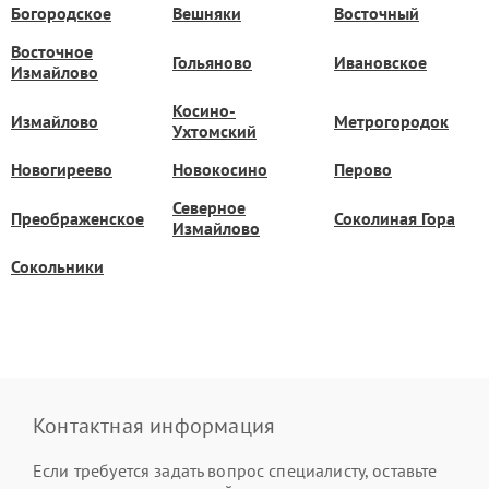
Богородское
Вешняки
Восточный
Восточное
Гольяново
Ивановское
Измайлово
Косино-
Измайлово
Метрогородок
Ухтомский
Новогиреево
Новокосино
Перово
Северное
Преображенское
Соколиная Гора
Измайлово
Сокольники
Контактная информация
Если требуется задать вопрос специалисту, оставьте