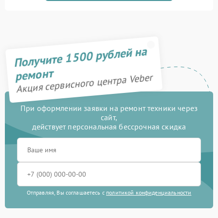
Прошивка (Обновление
450 рублей
ПО)
Замена USB порта
590 рублей
Получите 1500 рублей на
Калибровка и настройка
750 рублей
ремонт
Акция сервисного центра Veber
Ремонт электронно-
1000 рублей
лучевой трубки
При оформлении заявки на ремонт техники через
Замена микросхемы
сайт,
450 рублей
логики
действует персональная бессрочная скидка
Замена процессора
650 рублей
Замена ключей
590 рублей
управления
Отправляя, Вы соглашаетесь с
политикой конфиденциальности
Ремонт разъема
590 рублей