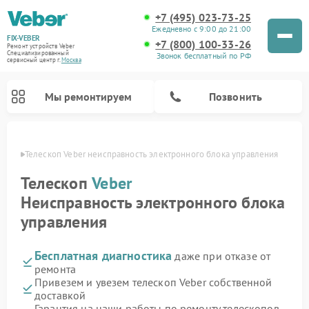
+7 (495) 023-73-25
Ежедневно с 9:00 до 21:00
FIX-VEBER
+7 (800) 100-33-26
Ремонт устройств Veber
Специализированный
Звонок бесплатный по РФ
cервисный центр г.
Москва
Мы ремонтируем
Позвонить
оскве
Телескоп Veber неисправность электронного блока управления
Телескоп
Veber
Неисправность электронного блока
Ремонт прицелов ночного видения Veber
Ремонт оптических прицелов Veber
Ремонт цифровых биноклей Veber
Ремонт лазерных дальномеров Veber
управления
Бесплатная диагностика
даже при отказе от
ремонта
Привезем и увезем телескоп Veber собственной
доставкой
Гарантия на наши работы по ремонту телескопов