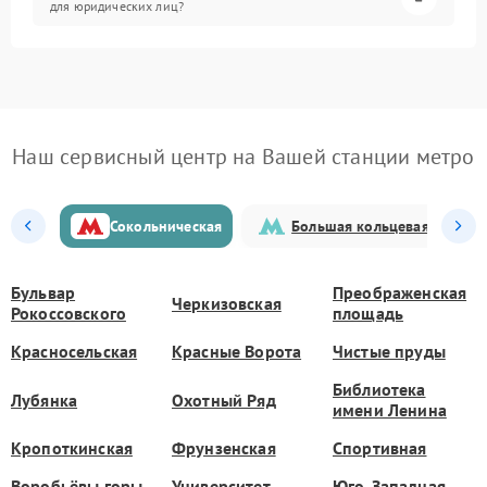
для юридических лиц?
Наш сервисный центр на Вашей станции метро
Сокольническая
Большая кольцевая
Бульвар
Преображенская
Черкизовская
Рокоссовского
площадь
Красносельская
Красные Ворота
Чистые пруды
Библиотека
Лубянка
Охотный Ряд
имени Ленина
Кропоткинская
Фрунзенская
Спортивная
Воробьёвы горы
Университет
Юго-Западная