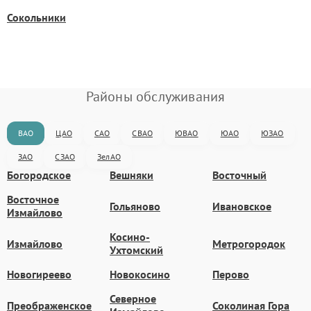
Сокольники
Районы обслуживания
ВАО
ЦАО
САО
СВАО
ЮВАО
ЮАО
ЮЗАО
ЗАО
СЗАО
ЗелАО
Богородское
Вешняки
Восточный
Восточное
Гольяново
Ивановское
Измайлово
Косино-
Измайлово
Метрогородок
Ухтомский
Новогиреево
Новокосино
Перово
Северное
Преображенское
Соколиная Гора