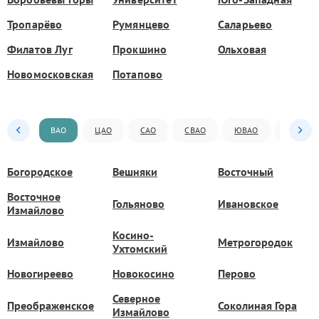
Тропарёво
Румянцево
Саларьево
Филатов Луг
Прокшино
Ольховая
Новомосковская
Потапово
ВАО
ЦАО
САО
СВАО
ЮВАО
ЮАО
Богородское
Вешняки
Восточный
Восточное
Гольяново
Ивановское
Измайлово
Косино-
Измайлово
Метрогородок
Ухтомский
Новогиреево
Новокосино
Перово
Северное
Преображенское
Соколиная Гора
Измайлово