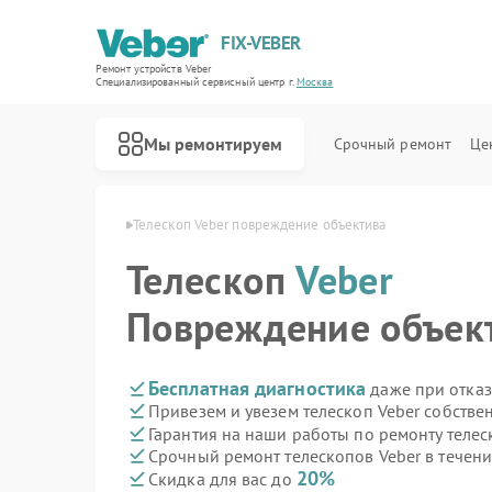
FIX-VEBER
Ремонт устройств Veber
Специализированный cервисный центр г.
Москва
Мы ремонтируем
Срочный ремонт
Це
опов Veber в Москве
Телескоп Veber повреждение объектива
Телескоп
Veber
Повреждение объек
Ремонт оптических прицелов Veber
Ремонт цифровых биноклей Veber
Ремонт прицелов ночного видения Veber
Ремонт лазерных дальномеров Veber
Бесплатная диагностика
даже при отказ
Привезем и увезем телескоп Veber собстве
Гарантия на наши работы по ремонту теле
Срочный ремонт телескопов Veber в течени
20%
Скидка для вас до