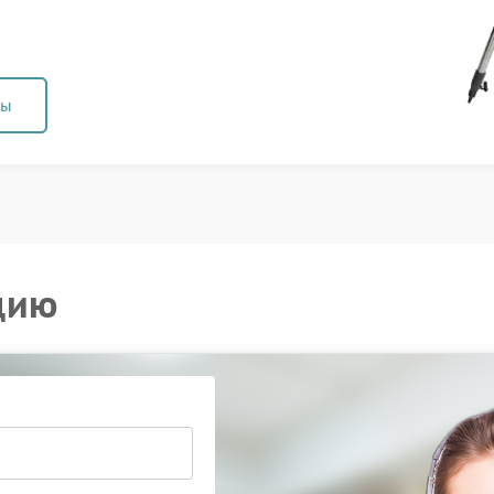
ны
цию