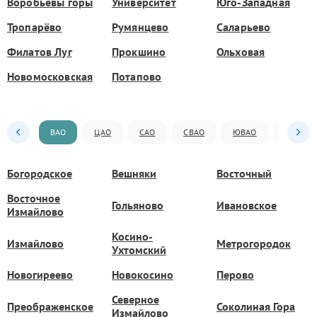
Воробьёвы горы
Университет
Юго-Западная
Тропарёво
Румянцево
Саларьево
Филатов Луг
Прокшино
Ольховая
Новомосковская
Потапово
ВАО
ЦАО
САО
СВАО
ЮВАО
ЮАО
Богородское
Вешняки
Восточный
Восточное
Гольяново
Ивановское
Измайлово
Косино-
Измайлово
Метрогородок
Ухтомский
Новогиреево
Новокосино
Перово
Северное
Преображенское
Соколиная Гора
Измайлово