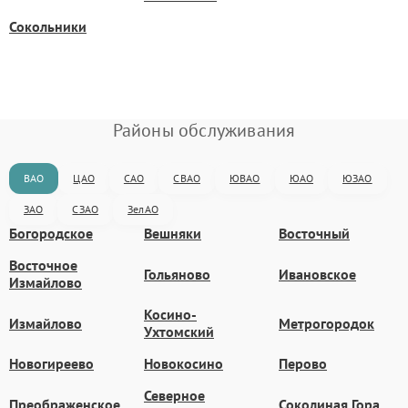
Сокольники
Районы обслуживания
ВАО
ЦАО
САО
СВАО
ЮВАО
ЮАО
ЮЗАО
ЗАО
СЗАО
ЗелАО
Богородское
Вешняки
Восточный
Восточное
Гольяново
Ивановское
Измайлово
Косино-
Измайлово
Метрогородок
Ухтомский
Новогиреево
Новокосино
Перово
Северное
Преображенское
Соколиная Гора