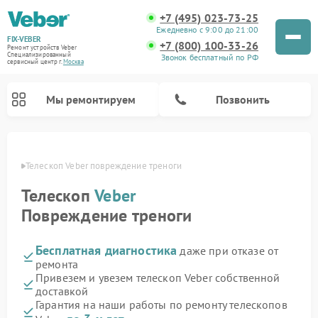
+7 (495) 023-73-25
Ежедневно с 9:00 до 21:00
FIX-VEBER
+7 (800) 100-33-26
Ремонт устройств Veber
Специализированный
Звонок бесплатный по РФ
cервисный центр г.
Москва
Мы ремонтируем
Позвонить
оскве
Телескоп Veber повреждение треноги
Телескоп
Veber
Ремонт прицелов ночного видения Veber
Ремонт оптических прицелов Veber
Ремонт цифровых биноклей Veber
Ремонт лазерных дальномеров Veber
Повреждение треноги
Бесплатная диагностика
даже при отказе от
ремонта
Привезем и увезем телескоп Veber собственной
доставкой
Гарантия на наши работы по ремонту телескопов