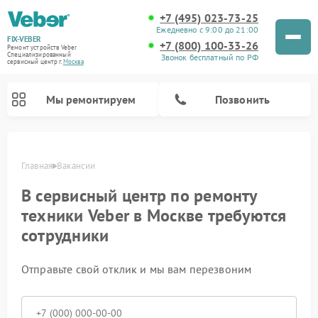
+7 (495) 023-73-25
Ежедневно с 9:00 до 21:00
FIX-VEBER
+7 (800) 100-33-26
Ремонт устройств Veber
Специализированный
Звонок бесплатный по РФ
cервисный центр г.
Москва
Мы ремонтируем
Позвонить
Главная
Вакансии
В сервисный центр по ремонту
техники Veber в Москве требуются
сотрудники
Ремонт прицелов ночного видения Veber
Ремонт оптических прицелов Veber
Ремонт лазерных дальномеров Veber
Ремонт цифровых биноклей Veber
Отправьте свой отклик и мы вам перезвоним