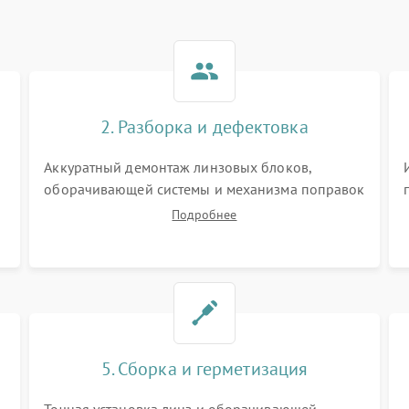
2. Разборка и дефектовка
Аккуратный демонтаж линзовых блоков,
оборачивающей системы и механизма поправок
спецключами. Осмотр внутренних резьбовых
Подробнее
соединений, пружин и уплотнительных колец.
,
Поиск причин люфта, смещения точки
попадания или заклинивания подвижных
частей.
5. Сборка и герметизация