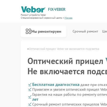
FIX-VEBER
Ремонт устройств Veber
Специализированный cервисный центр г.
Москва
Мы ремонтируем
Срочный ремонт
Це
елов Veber в Москве
Оптический прицел Veber не включается подсветка
Оптический прицел
Не включается подс
Ремонт цифровых биноклей Veber
Ремонт прицелов ночного видения Veber
Ремонт лазерных дальномеров Veber
Бесплатная диагностика
даже при отказ
Привезем и увезем оптический прицел Veb
Гарантия на наши работы по ремонту опти
лет
Срочный ремонт оптических прицелов Vebe