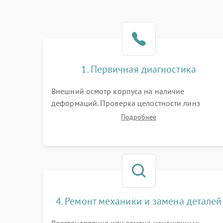
1. Первичная диагностика
Внешний осмотр корпуса на наличие
деформаций. Проверка целостности линз
объектива и окуляра. Тестирование работы
Подробнее
барабанчиков ввода поправок, кольца
отстройки параллакса и зума. Выявление сколов
внутренних загрязнений и нарушений
герметичности.
4. Ремонт механики и замена деталей