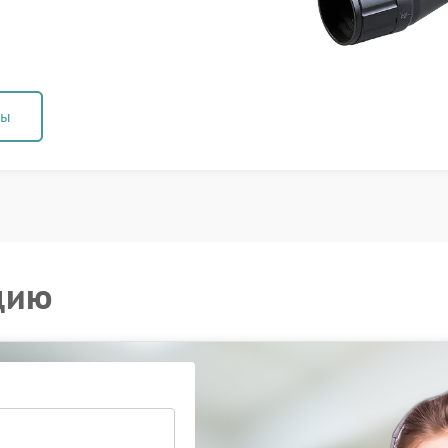
ны
цию