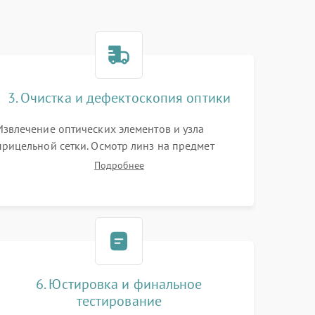
3. Очистка и дефектоскопия оптики
Извлечение оптических элементов и узла
прицельной сетки. Осмотр линз на предмет
повреждения просветляющего покрытия или
Подробнее
появления грибка. Бережная очистка стекол
спецрастворами. Проверка целостности
гравированной сетки и модуля ее подсветки.
6. Юстировка и финальное
тестирование